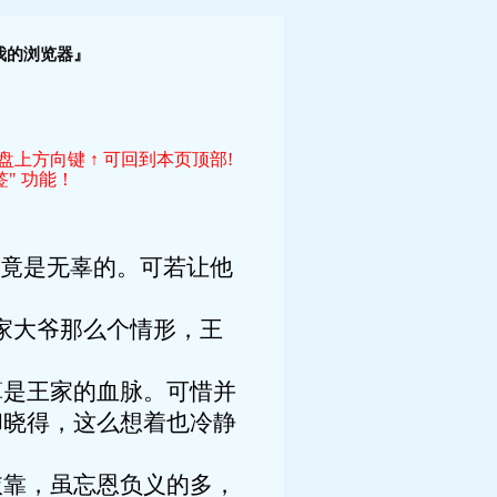
！
我的浏览器』
键盘上方向键 ↑ 可回到本页顶部!
" 功能！
毕竟是无辜的。可若让他
家大爷那么个情形，王
算是王家的血脉。可惜并
却晓得，这么想着也冷静
依靠，虽忘恩负义的多，