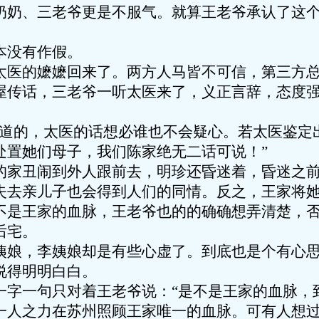
奶奶、三老爷更是不服气。就算王老爷承认了这
本没有作假。
太医的嬷嬷回来了。两方人马皆不可信，第三方
屋传话，三老爷一听太医来了，义正言辞，态度
医道的，太医的话想必谁也不会疑心。若太医鉴定
处置她们母子，我们陈家绝无二话可说！”
的家丑闹到外人跟前去，明珍还昏迷着，昏迷之
失去亲儿子也会得到人们的同情。反之，王家将
不是王家的血脉，王老爷也的的确确想弄清楚，
后宅。
姨娘，李姨娘却是有些心虚了。到底也是个有心
说得明明白白。
一字一句只对着王老爷说：“是不是王家的血脉，
一人之力在苏州照顾王家唯一的血脉。可有人想