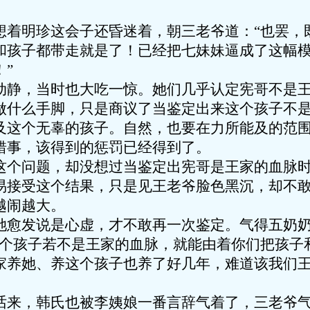
想着明珍这会子还昏迷着，朝三老爷道：“也罢，
和孩子都带走就是了！已经把七妹妹逼成了这幅
”
动静，当时也大吃一惊。她们几乎认定宪哥不是
做什么手脚，只是商议了当鉴定出来这个孩子不
及这个无辜的孩子。自然，也要在力所能及的范
错事，该得到的惩罚已经得到了。
这个问题，却没想过当鉴定出宪哥是王家的血脉
易接受这个结果，只是见王老爷脸色黑沉，却不
越闹越大。
她愈发说是心虚，才不敢再一次鉴定。气得五奶
这个孩子若不是王家的血脉，就能由着你们把孩子
家养她、养这个孩子也养了好几年，难道该我们
话来，韩氏也被李姨娘一番言辞气着了，三老爷