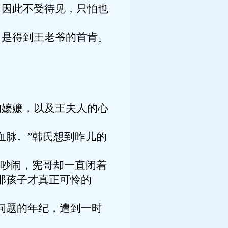
，因此不受待见，只怕也
，是得到王老爷的首肯。
？
的嬷嬷，以及王夫人的心
血脉。”韩氏想到昨儿的
么吵闹，宪哥却一直闭着
那孩子才真正可怜的
问题的年纪，遭到一时