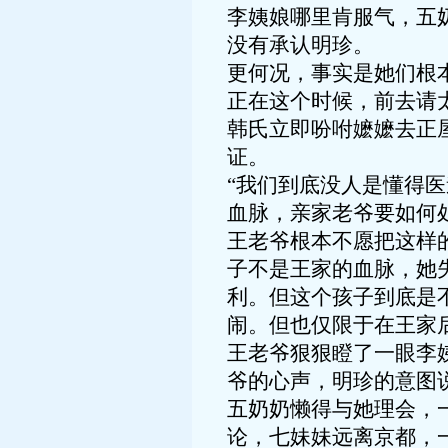
李姨娘哪里肯服气，五
没有承认明珍。
更何况，事实是她们根
正在这个时候，前去请
韩氏立即吩咐嬷嬷去正
证。
“我们到底没人是懂得
血脉，亲家老爷要如何
王老爷根本不愿把这样
子不是王家的血脉，她
利。但这个孩子到底是
闹。但也仅限于在王家
王老爷狠狠瞪了一眼李
爷的心声，明珍的意图
五奶奶懒得与她理会，
论，七妹妹远离京都，