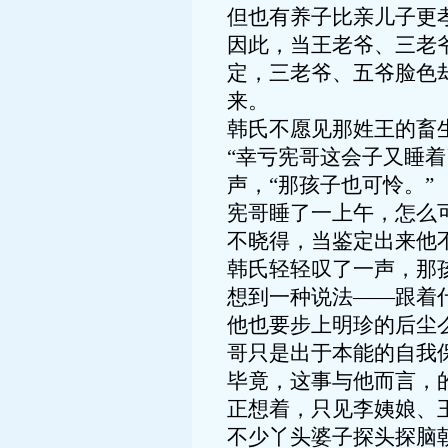
但也有养子比亲儿子更
因此，当王老爷、三老
定，三老爷、五爷脸色
来。
韩氏不愿见那姓王的畜
“幸亏宪哥这会子又睡
声，“那孩子也可怜。”
宪哥睡了一上午，怎么
不晓得，当鉴定出来他
韩氏轻轻叹了一声，那
想到一种说法——跟着
他也要步上明珍的后尘
哥只是出于本能的自我
毕竟，这事与他而言，
正想着，只见李姨娘、
不少丫头婆子探头探脑