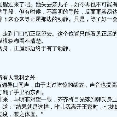
会醒过来了吧。她失去亲儿子，如今再也不可能
的手段。但有时候，不高明的手段，反而更容易
静下来心来等正屋那边的动静。只是，等了好一
，走到门口朝正屋望去。这个位置只能看见正屋
模模糊糊看不清楚。
转身，正屋那边终于有了动静。
所有人意料之外。
、落翘异口同声，由于太过吃惊的缘故，声音也提
打翻了手里的东西。
神来，与明菲对望一眼，齐齐将目光落到韩氏身
，道：“结果就是这样，昨儿我离开王家时，七妹
过度，兼之体虚。”