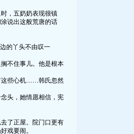
里时，五奶奶表现很镇
糊涂说出这般荒唐的话
身边的丫头不由叹一
里搁不住事儿。他是根本
有这些心机……韩氏忽然
个念头，她情愿相信，宪
也去了正屋。院门口更有
场好戏要闹。