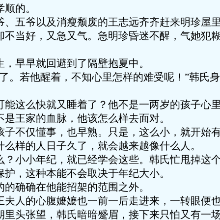
孝顺的。
爷、五爷以及消瘦颓废的王志远齐齐赶来明珍屋
却不当好，又急又气。急明珍昏迷不醒，气她犯
生，早早就回避到了隔壁抱夏中。
着了。若他醒着，不知心里怎样的难受呢！”韩氏
可能这么快就又睡着了？他不是一两岁的孩子心
不是王家的血脉，他该怎么样去面对。
孩子不仅懂事，也早熟。只是，这么小，就开始
什么样的人日子久了，就会越来越像什么人。
么？小小年纪，就已经学会这些。韩氏忙甩掉这
保护，这种本能不会取决于年纪大小。
的的确确在他能招架的范围之外。
王夫人的心腹嬷嬷也一前一后走进来，一转眼便
朝里头张望，韩氏暗暗蹙眉，接下来只怕又有一