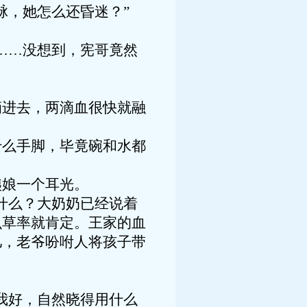
脉，她怎么还昏迷？”
……没想到，宪哥竟然
滴进去，两滴血很快就融
什么手脚，毕竟碗和水都
姨娘一个耳光。
什么？大奶奶已经说着
么草率就肯定。王家的血
儿，老爷吩咐人将孩子带
我好，自然晓得用什么