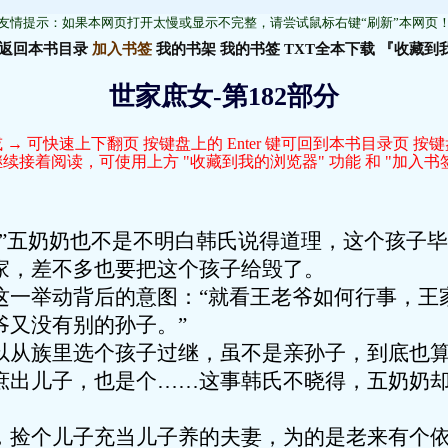
友情提示：如果本网页打开太慢或显示不完整，请尝试鼠标右键“刷新”本网页
返回本书目录
加入书签
我的书架
我的书签
TXT全本下载
『收藏到
世家庶女-第182部分
 → 可快速上下翻页 按键盘上的 Enter 键可回到本书目录页 按
接着阅读，可使用上方 "收藏到我的浏览器" 功能 和 "加入书签
…”五奶奶也不是不明白韩氏说得道理，这个孩子
家，差不多也要把这个孩子给毁了。
这一举动背后的意图：“就看王老爷如何行事，王
爷又没有别的孙子。”
以从族里选个孩子过继，虽不是亲孙子，到底也
庶出儿子，也是个……这事韩氏不晓得，五奶奶
，捡个儿子充当儿子养的夫妻，为的是老来有个