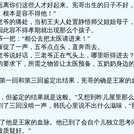
远离你们这些人才好起来。宪哥出生的日子不好
，根本是容不得他！”
老爷的痛处，当初王夫人处置静悟师父姐姐母子
因此容不得孝期就出现那么个孩子。
一把：“相公去把太医请进来！”
催促了一声，五爷点点头，直奔而去。
老爷说好话，三老爷正在气头上，哪里听得进去
的要求下，所需之物皆让太医预备，五奶奶身边
，第一回和第三回鉴定出结果，宪哥的确是王家的
。
心，但鉴定的结果就是这般。”又想到昨儿屋里那
割了三回没啃一声，韩氏心里说不出什么滋味，“
定了他是王家的血脉。他已到了会自个儿独立思考
被质疑好。”