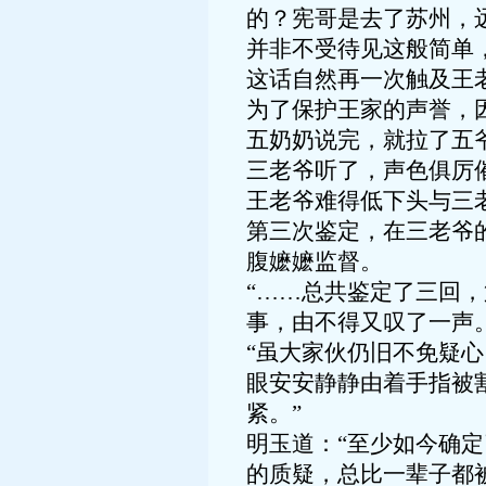
的？宪哥是去了苏州，
并非不受待见这般简单
这话自然再一次触及王
为了保护王家的声誉，
五奶奶说完，就拉了五爷
三老爷听了，声色俱厉
王老爷难得低下头与三
第三次鉴定，在三老爷
腹嬷嬷监督。
“……总共鉴定了三回
事，由不得又叹了一声
“虽大家伙仍旧不免疑
眼安安静静由着手指被
紧。”
明玉道：“至少如今确
的质疑，总比一辈子都