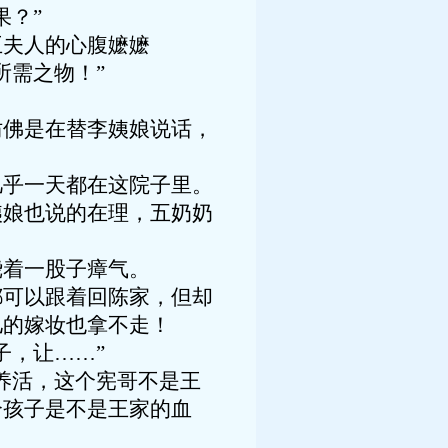
果？”
王夫人的心腹嬷嬷
所需之物！”
仿佛是在替李姨娘说话，
几乎一天都在这院子里。
姨娘也说的在理，五奶奶
绕着一股子瘴气。
都可以跟着回陈家，但却
儿的嫁妆也拿不走！
子，让……”
养活，这个宪哥不是王
个孩子是不是王家的血