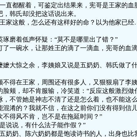
奶一直都醒着，可鉴定出结果来，宪哥是王家的血
吧，韩氏却没把这话说出来。
如王家这般，怎么还有这样好的命？以为他家已经
英琢磨着低声怀疑：“莫不是哪里出了错？”
打了一碗水，让那姓王的滴了一滴血，宪哥的血
嬷嬷大惊之余，李姨娘又说是五奶奶、韩氏做了
顾不得在王家，周围还有很多人，又狠狠扇了李
的脸颊，却不肯服输，冷笑道：“反应这般激烈做
脉，不管她是神志不清了还是怎么着，也不能这
能混淆的？我就不信，在这之前你们没有得到信
吹不得风不肯，岂不是在拖延时间？”
是说说，有什么法子能作假？”
陈五奶奶、陈六奶奶都是饱读诗书的人，出身也比