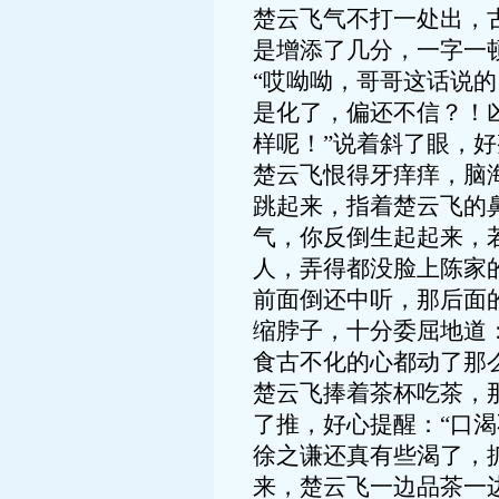
楚云飞气不打一处出，
是增添了几分，一字一
“哎呦呦，哥哥这话说
是化了，偏还不信？！
样呢！”说着斜了眼，
楚云飞恨得牙痒痒，脑
跳起来，指着楚云飞的
气，你反倒生起起来，
人，弄得都没脸上陈家
前面倒还中听，那后面
缩脖子，十分委屈地道
食古不化的心都动了那
楚云飞捧着茶杯吃茶，
了推，好心提醒：“口渴
徐之谦还真有些渴了，
来，楚云飞一边品茶一