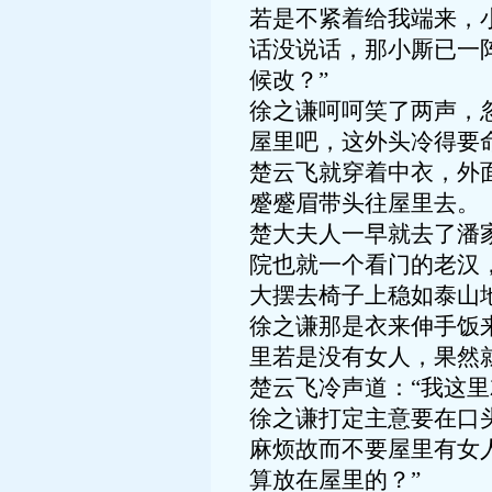
若是不紧着给我端来，
话没说话，那小厮已一
候改？”
徐之谦呵呵笑了两声，
屋里吧，这外头冷得要命
楚云飞就穿着中衣，外
蹙蹙眉带头往屋里去。
楚大夫人一早就去了潘
院也就一个看门的老汉
大摆去椅子上稳如泰山
徐之谦那是衣来伸手饭
里若是没有女人，果然
楚云飞冷声道：“我这里
徐之谦打定主意要在口
麻烦故而不要屋里有女
算放在屋里的？”