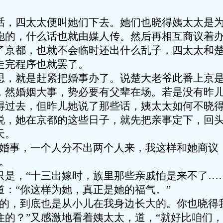
。
话，四太太便叫她们下去。她们也晓得姨太太是
跑的，什么话也就由媒人传。然后再相互商议着
了京都，也就不会临时还出什么乱子，四太太和
走完程序也就罢了。
思，就是赶紧把婚事办了。说楚大老爷此番上京
，然婚姻大事，势必要有父辈在场。若是没有昨
得过去，但昨儿她说了那些话，姨太太如何不晓
说，她在京都的这些日子，就先把亲事定下，回
天。
的婚事，一个人分不出两个人来，我这样和她商议
。
只是，“十三出嫁时，族里那些亲戚怕是来不了…
道：“你这样为她，真正是她的福气。”
来的，到底也是从小儿在我身边长大的。你也晓得
住的？”又感激地看着姨太太，道，“就好比咱们，