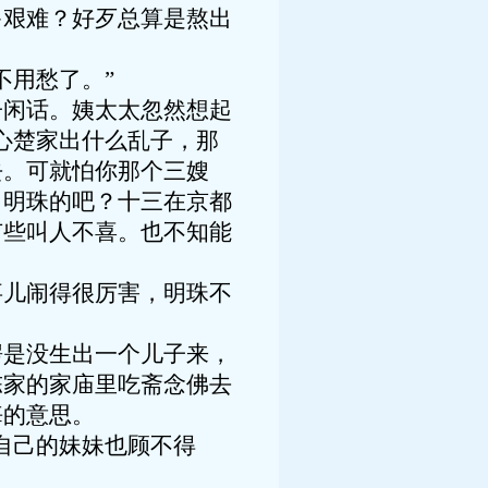
多艰难？好歹总算是熬出
不用愁了。”
子闲话。姨太太忽然想起
心楚家出什么乱子，那
去。可就怕你那个三嫂
叫明珠的吧？十三在京都
有些叫人不喜。也不知能
事儿闹得很厉害，明珠不
愣是没生出一个儿子来，
陈家的家庙里吃斋念佛去
悔的意思。
自己的妹妹也顾不得