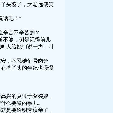
个丫头婆子，大老远便笑
说话吧！”
么辛苦不辛苦的？”
够不够，倒是记得前儿
我叫人给她们说一声，叫
淮安，不忍她们骨肉分
里有些丫头的年纪也慢慢
最高兴的莫过于蔡姨娘，
芳什么要紧的事儿。
那就是要给明芳议亲了，