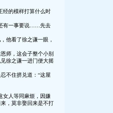
正经的模样打算什么时
还有一事要说……先去
风，他看了徐之谦一眼，
访恩师，这会子整个小别
飞见徐之谦一进门便大摇
忍不住挤兑道：“这屋
这女人等同麻烦，因嫌
回来，莫非娶回来是不打