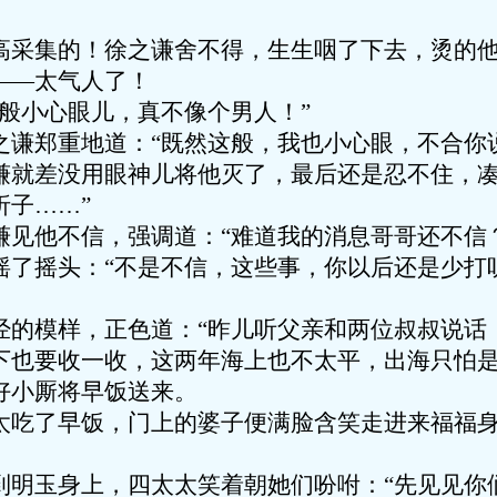
高采集的！徐之谦舍不得，生生咽了下去，烫的
——太气人了！
般小心眼儿，真不像个男人！”
之谦郑重地道：“既然这般，我也小心眼，不合你
谦就差没用眼神儿将他灭了，最后还是忍不住，凑
折子……”
谦见他不信，强调道：“难道我的消息哥哥还不信
摇了摇头：“不是不信，这些事，你以后还是少打
经的模样，正色道：“昨儿听父亲和两位叔叔说话
下也要收一收，这两年海上也不太平，出海只怕是
好小厮将早饭送来。
太吃了早饭，门上的婆子便满脸含笑走进来福福身
到明玉身上，四太太笑着朝她们吩咐：“先见见你