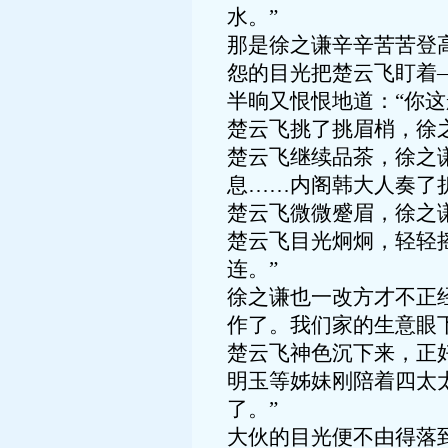
水。”
那是徐之谦辛辛苦苦登
怨的目光把楚云飞盯着
半晌又恨恨地道：“你这
楚云飞挑了挑眉梢，徐
楚云飞继续品茶，徐之
息……内阁韩大人奏了
楚云飞微微蹙眉，徐之
楚云飞目光炯炯，轻轻
连。”
徐之谦也一改方才不正
作了。我们家的生意眼
楚云飞神色沉下来，正
明玉等姊妹刚陪着四太
了。”
大伙的目光便不由得落