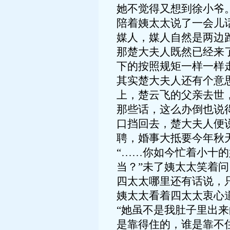
她不觉得又想到徐小爷
陪着姨太太说了一会儿
媒人，媒人自然是两边
那楚大夫人既然已经来
下的按照规矩一样一样
其实楚大夫人还有个意
上，楚云飞的父亲去世
那些话，这么办倒也说
口挡回去，楚大夫人便
聘，婚事大抵要今年秋
“……你如今忙着小十
当？”未了姨太太笑着问
四太太哪里还有话说，
姨太太看着四太太衷心
“她虽不是我肚子里出
是靠得住的，谁是靠不