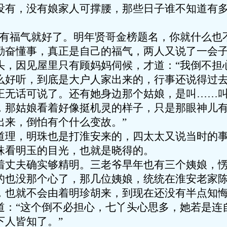
没有，没有娘家人可撑腰，那些日子谁不知道有
们有福气就好了。明年贤哥金榜题名，你就什么也
勤奋懂事，真正是自己的福气，两人又说了一会
头，因见屋里只有顾妈妈伺候，才道：“我倒不担
么好听，到底是大户人家出来的，行事还说得过
正无话可说了。还有她身边那个姑娘，是叫……
，那姑娘看着好像挺机灵的样子，只是那眼神儿
出来，倒怕有个什么变故。”
道理，明珠也是打淮安来的，四太太又说当时的
珠看明玉的目光，也就是晓得的。
着丈夫确实够精明。三老爷早年也有三个姨娘，
的也没那个心了，那几位姨娘，统统在淮安老家
，也就不会由着明珍胡来，到现在还没有半点知
道：“这个倒不必担心，七丫头心思多，她若是连
下人皆知了。”