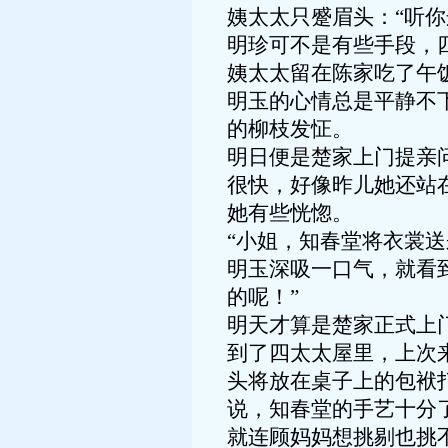
姨太太只蹙眉头：“听
明珍可不是有些手段，
姨太太留在陈家吃了午
明玉的心情总是平静不
的柳枝发怔。
明日便是楚家上门提亲
很快，好像昨儿她还站
她有些恍惚。
“小姐，知春堂将衣裳送
明玉深吸一口气，就看
的呢！”
明天才算是楚家正式上
到了四太太屋里，上次
头将放在桌子上的包袱
说，知春堂的手艺十分
就连顾妈妈想挑剔也挑