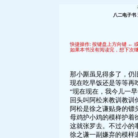
八二电子书
快捷操作: 按键盘上方向键 ← 或
如果本书没有阅读完，想下次继续
那小厮虽见得多了，仍
现在吃早饭还是等等再吃
“现在现在，我今儿一
回头叫阿松来教训教训你
阿松是徐之谦贴身的镖
母鸡护小鸡的模样护着
这就张罗去。不过小的
徐之谦一副嫌弃的模样