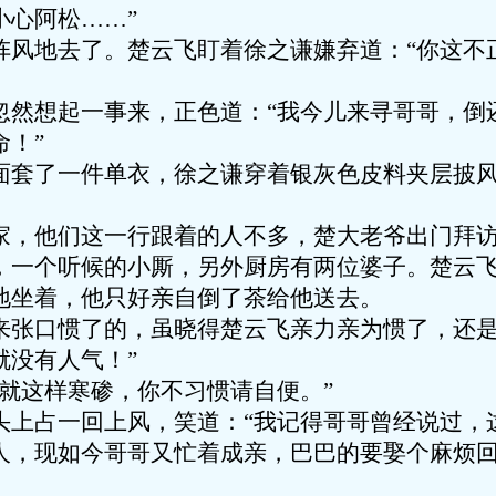
小心阿松……”
阵风地去了。楚云飞盯着徐之谦嫌弃道：“你这不
忽然想起一事来，正色道：“我今儿来寻哥哥，倒
！”
面套了一件单衣，徐之谦穿着银灰色皮料夹层披
家，他们这一行跟着的人不多，楚大老爷出门拜
，一个听候的小厮，另外厨房有两位婆子。楚云
地坐着，他只好亲自倒了茶给他送去。
来张口惯了的，虽晓得楚云飞亲力亲为惯了，还是
就没有人气！”
就这样寒碜，你不习惯请自便。”
头上占一回上风，笑道：“我记得哥哥曾经说过，
人，现如今哥哥又忙着成亲，巴巴的要娶个麻烦