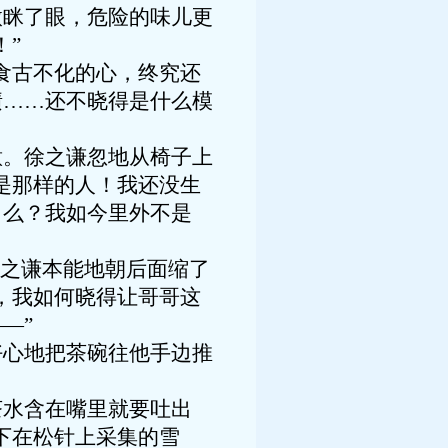
微眯了眼，危险的味儿更
！”
食古不化的心，终究还
啧……还不晓得是什么模
意。徐之谦忽地从椅子上
是那样的人！我还没生
白么？我如今里外不是
徐之谦本能地朝后面缩了
，我如何晓得让哥哥这
—”
好心地把茶碗往他手边推
茶水含在嘴里就要吐出
下在松针上采集的雪