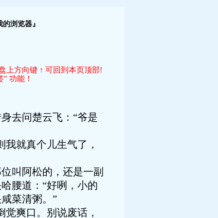
！
我的浏览器』
键盘上方向键 ↑ 可回到本页顶部!
" 功能！
身去问楚云飞：“爷是
则我就真个儿生气了，
那位叫阿松的，还是一副
哈腰道：“好咧，小的
咸菜清粥。”
倒觉爽口。别说废话，