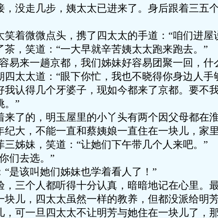
接，没走几步，姨太太已进来了。身后跟着三五
太笑着微微点头，携了四太太的手道：“咱们进屋
了茶，笑道：“一大早就辛苦姨太太跑来跑去。”
好容易来一趟京都，我们姊妹好容易团聚一回，什
朝四太太道：“眼下你忙，我也不晓得你身边人手
好我认得几个牙婆子，现如今都来了京都。要不
。”
着来了的，明玉屋里的小丫头有两个因父母都在
年纪大，不能一直和蔡姨娘一直住在一块儿，家
菲三姊妹，笑道：“让她们下午带几个人来吧。”
你们去选。”
：“是该叫她们姊妹也学着看人了！”
验，三个人都听得十分认真，暗暗地记在心里。
一块儿，四太太虽然一样的教养，但都没派给明
儿，可一旦四太太不让明芳与她住在一块儿了，