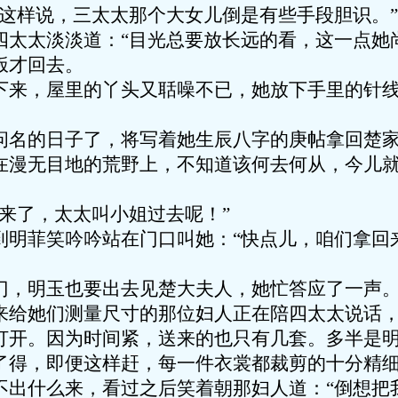
你这样说，三太太那个大女儿倒是有些手段胆识。”
四太太淡淡道：“目光总要放长远的看，这一点她
饭才回去。
下来，屋里的丫头又聒噪不已，她放下手里的针
问名的日子了，将写着她生辰八字的庚帖拿回楚
在漫无目地的荒野上，不知道该何去何从，今儿
来了，太太叫小姐过去呢！”
到明菲笑吟吟站在门口叫她：“快点儿，咱们拿回
门，明玉也要出去见楚大夫人，她忙答应了一声
来给她们测量尺寸的那位妇人正在陪四太太说话
打开。因为时间紧，送来的也只有几套。多半是
了得，即便这样赶，每一件衣裳都裁剪的十分精
不出什么来，看过之后笑着朝那妇人道：“倒想把