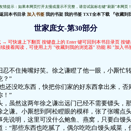
友情提示：如果本网页打开太慢或显示不完整，请尝试鼠标右键“刷新”本网页
返回本书目录
加入书签
我的书架
我的书签
TXT全本下载
『收藏到
世家庶女-第30部分
 → 可快速上下翻页 按键盘上的 Enter 键可回到本书目录页 按
接着阅读，可使用上方 "收藏到我的浏览器" 功能 和 "加入书签
旧忍不住掩嘴好笑。徐之谦瞪了他一眼，小厮忙转
？”
早也还没吃东西，快把你们家的好东西拿出来，否
！”
头，虽然这两年徐之谦出远门已经不需要镖头，
徐之谦。小厮想到阿松瞪眼的模样，张了张嘴点头
事先说明，这里可没什么鲍鱼、燕窝，只要白馒头
道：“那些东西也吃腻了，偶尔吃吃白馒头咸菜，