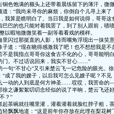
古铜色饱满的额头上还带着晨练留下的薄汗，微
顿道：“我尚未寻你的麻烦，你倒自个儿寻上来了
的，我算是瞧明白了。当日我是如何说得，哥哥这
凶巴巴的也只能对着我罢了，到了别人跟前，啧
好整以暇地微微笑着一副等着看戏的模样。
海里闪过那挺直的人影，转而嘴角浮现出一抹笑
鼻子道：“现在晓得感激我了吧！也不想想我是不
若不是我指点哥哥你这食古不化的心，哥哥能明
的门。不过话说回来，我实不甘心……”
的一句“不甘心”又引来楚云飞一记危险的眼光。
：“成了我的嫂子，以后我可怎么见嫂子呢？不见
么一动的人到底是何方神圣……哎哎，我苦命的—
那徐之谦絮絮叨叨念经似的说了半晌，楚云飞还
不？”
抓起茶碗就往嘴里灌，灌着灌着就脸红脖子粗，
边轻飘飘地道：“这是前年你存放在此埋在梨花树