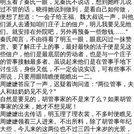
明玉看了秦氏一眼，见秦氏不说话，想到她昨儿说
过不管的话，晓得她说到做到，是看自己如何做，
便想了想道：“一会子给王福、魏大叔说一声，叫他
们派人去通知咱们庄子上的佃户，明儿我要见见他
们。就安排在外院吧，另外再预备一些散钱……”
秦氏闻言，不由得看了明玉一眼，眼底闪过一抹赞
赏。要了解庄子上的事，最好最快的法子便是见这
些佃户，他们是最底层的劳动者，也是与一个庄子
的管事接触最多者。虽说起来他们是在管事手地下
讨生活，身份又低，不一定会说实话，可有些事不
用说，只要用眼睛瞧便能瞧出一二。
周嬷嬷答应了一声，迟疑着询问道：“两位管事，夫
人和姑奶奶见不见？”
自然是要见的，胡管事家的不是来了么？如果胡管
事家的没来，她才不想见呢！
周嬷嬷出去传话，明玉理了理衣裳，不多时便瞧见
周嬷嬷领着三人进来。不出所料，除了胡管事年纪
大些，今儿来的这两位也不过三四十来岁的光景，