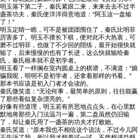
明玉落下第二子，秦氏紧跟二来，来来去去不过半
盏茶功夫，秦氏便洋洋得意地道：“阿玉这一盘输
了！”
明玉定睛一瞧，可不是被团团围住了，秦氏比明菲
厉害多了。明玉不擅长下棋，便对此不大热衷，可
磨不过明菲，也做了不少回的陪练，最开始很快就
输了，后来慢慢的也有了长进，这么快就输给秦
氏，秦氏根本就不是初学者。
明玉看了一样搁在室内圆桌上的棋谱，不满道：“娘
骗我呢，明明不是初学者，还拿着那样的书看。”
那本书应该是初入门者才会读的。
秦氏微笑道：“无论何事，最简单的原则，往往能赢
了那些看似复杂漂亮的。”
好像有些道理，明玉若有所思地点点头，在心里默
默地将那些入门法温习一遍，第二盘虽然仍旧输
了，却让秦氏用了一盏茶的功夫才打败她。
秦氏笑道：“原本我也不相信这个说法，不过今儿阿
玉告诉了我，所以我才想着试一试，不曾想进益颇