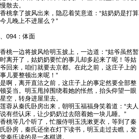
慢散去。
香桃拿了披风出来，隐忍着笑意道：“姑奶奶是打算
今儿晚上不进屋么？”
、094：体面
香桃一边将披风给明玉披上，一边道：“姑爷虽然暂
时离开了，姑奶奶要忙的事儿却多起来了呢！等姑
爷回来，咱们就要去京都。在此之前，这庄子上的
事儿要整顿出来呢！”
是啊，离开直沽之前，这庄子上的事定然要全部整
顿妥当。明玉甩掉围绕着她的怅然，抬头仰望一眼
星空，转身进屋里去。
莲蓉从秦氏卧房出来，朝明玉福福身笑着道：“夫人
说有些认床，让少奶奶过去陪着她一块儿睡。”
香桃等几个听了，忙服侍明玉洗漱更衣，等到了秦
氏卧房，秦氏还坐在灯下读书，明玉走过去瞧，发
觉秦氏读的是一本棋谱。