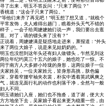
得一清二楚，在明玉没醒来之前，便将那些首饰都
寻了出来，明玉不答反问：“只来了两位？”
香桃道：“这会子只来了两位。”
“等他们来齐了再见吧！”明玉想了想又道，“就梳个
平常发饰，夫人难得出趟门，瞧着外头天气不错的
样子，一会子给周嬷嬷她们说一声，我们要出去逛
逛。对了，请的镖头来了没有？”
正说着，周嬷嬷满是疑惑地走进来，禀报道：“外头
来了两位大娘子，说是来见姑奶奶的。”
明玉也没想到这年头还有妇人做镖头，乍然见到这
两位年纪约莫三十五六的娘子，她也吃了一惊。不
同于南方人大多娇小玲珑的身形，这两位娘子一位
夫家姓吴，一位夫家姓元，皆身形高挑，肤色偏
深，穿着窄腰窄袖夹衣裳，朴实中透着英武飒爽之
气，就连见面行礼的动作也利落干净，全然与一般
妇人不同。
明玉请她们入座，她们也不拖沓，道了谢，便大大
方方地坐下去，吴家娘子看起来更为稳重一些，由