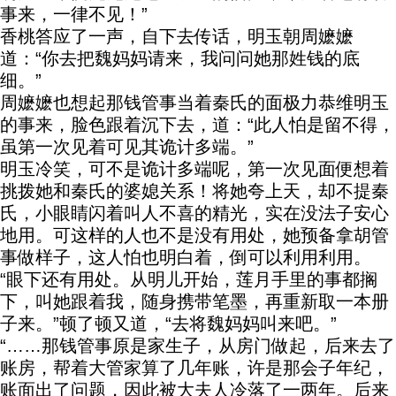
事来，一律不见！”
香桃答应了一声，自下去传话，明玉朝周嬷嬷
道：“你去把魏妈妈请来，我问问她那姓钱的底
细。”
周嬷嬷也想起那钱管事当着秦氏的面极力恭维明玉
的事来，脸色跟着沉下去，道：“此人怕是留不得，
虽第一次见着可见其诡计多端。”
明玉冷笑，可不是诡计多端呢，第一次见面便想着
挑拨她和秦氏的婆媳关系！将她夸上天，却不提秦
氏，小眼睛闪着叫人不喜的精光，实在没法子安心
地用。可这样的人也不是没有用处，她预备拿胡管
事做样子，这人怕也明白着，倒可以利用利用。
“眼下还有用处。从明儿开始，莲月手里的事都搁
下，叫她跟着我，随身携带笔墨，再重新取一本册
子来。”顿了顿又道，“去将魏妈妈叫来吧。”
“……那钱管事原是家生子，从房门做起，后来去了
账房，帮着大管家算了几年账，许是那会子年纪，
账面出了问题，因此被大夫人冷落了一两年。后来