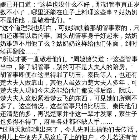
嬷已开口道：“这样也没什么不好，那胡管事真正岁
数不小了，哪里还能在庄子上料理这些事？姑奶奶
不是怕他，是敬着他们。”
“这个道理我也明白，可奴婢瞧着那胡管事家的，只
怕还谋着以后的事。回头胡管事身子好起来，姑奶
奶难道不用他了么？姑奶奶这样给他们体面，到时
候再翻脸……”
“所以才要一直敬着他们。”周嬷嬷笑道：“这些管事
当中，除了胡管事，别的可不是大夫人的陪房。”
胡管事即便在这里得罪了明玉、秦氏等人，也还有
楚大夫人做靠山，其他人虽效力楚大夫人多年，可
楚大夫人现如今未必能给他们都安排后路。阮氏、
楚大夫人这般紧着楚云飞的东西，可见她们所剩不
多了。这些情况，这些管事只怕比明玉、秦氏他们
还清楚的多，再说楚家并非这一辈才发家，家生子
也多得不得了，府里各处都不缺人手……
“过两天就能瞧出来了，今儿先叫王福他们去传话，
明儿上午便先见见这庄子上的佃户，今儿若还有管