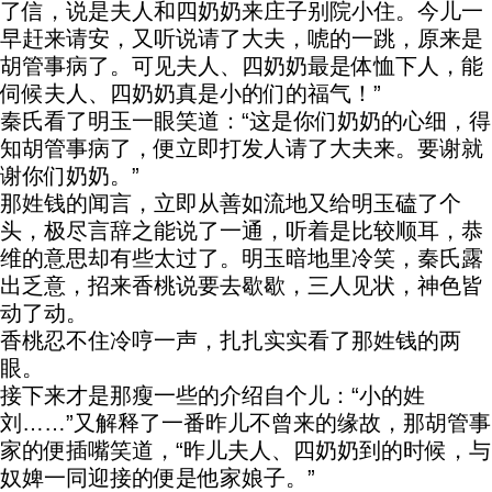
了信，说是夫人和四奶奶来庄子别院小住。今儿一
早赶来请安，又听说请了大夫，唬的一跳，原来是
胡管事病了。可见夫人、四奶奶最是体恤下人，能
伺候夫人、四奶奶真是小的们的福气！”
秦氏看了明玉一眼笑道：“这是你们奶奶的心细，得
知胡管事病了，便立即打发人请了大夫来。要谢就
谢你们奶奶。”
那姓钱的闻言，立即从善如流地又给明玉磕了个
头，极尽言辞之能说了一通，听着是比较顺耳，恭
维的意思却有些太过了。明玉暗地里冷笑，秦氏露
出乏意，招来香桃说要去歇歇，三人见状，神色皆
动了动。
香桃忍不住冷哼一声，扎扎实实看了那姓钱的两
眼。
接下来才是那瘦一些的介绍自个儿：“小的姓
刘……”又解释了一番昨儿不曾来的缘故，那胡管事
家的便插嘴笑道，“昨儿夫人、四奶奶到的时候，与
奴婢一同迎接的便是他家娘子。”