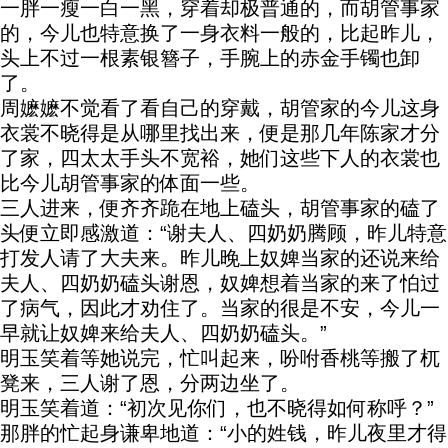
一胖一瘦一白一黑，穿着却极普通的，而胡管事家
的，今儿也特意换了一身衣料一般的，比起昨儿，
头上不过一根素银簪子，手腕上的赤金手镯也卸
了。
周嬷嬷不觉看了看自己的穿戴，胡管家的今儿这身
衣裳不晓得是从哪里找出来，便是那几年陈家才分
了家，四太太手头不宽裕，她们这些下人的衣裳也
比今儿胡管事家的体面一些。
三人进来，便齐齐跪在地上磕头，胡管事家的磕了
头便立即感激道：“谢夫人、四奶奶腾顾，昨儿特意
打发人请了大夫来。昨儿晚上奴婢当家的还说来给
夫人、四奶奶磕头谢恩，奴婢想着当家的来了怕过
了病气，因此才劝住了。当家的很是不安，今儿一
早就让奴婢来给夫人、四奶奶磕头。”
明玉笑着等她说完，忙叫起来，吩咐香桃等搬了杌
凳来，三人谢了恩，分两边坐了。
明玉笑着道：“初次见你们，也不晓得如何称呼？”
那胖的忙起身谦卑地道：“小的姓钱，昨儿夜里才得