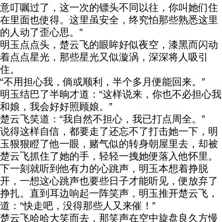
意叮嘱过了，这一次的镖头不同以往，你叫她们住
在里面也使得。这里虽安全，终究怕那些熟悉这里
的人动了歪心思。”
明玉点点头，楚云飞的眼眸好似夜空，漆黑而闪动
着点点星光，那些星光又似漩涡，深深将人吸引
住。
“不用担心我，倘或顺利，半个多月便能回来。”
明玉结巴了半晌才道：“这样说来，你也不必担心我
和娘，我会好好照顾娘。”
楚云飞笑道：“我自然不担心，我已打点周全。”
说得这样自信，都要走了还忘不了打击她一下，明
玉狠狠瞪了他一眼，赌气似的转身朝屋里去，却被
楚云飞抓住了她的手，轻轻一拽她便落入他怀里。
下一刻就听到他有力的心跳声，明玉本想着挣脱
开，一想这心跳声也要些日子才能听见，便放弃了
挣扎。直到耳边响起一阵笑声，明玉推开楚云飞，
道：“快走吧，没得那些人又来催！”
楚云飞哈哈大笑而去，那笑声在空中旋盘良久方慢