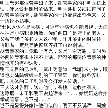
明玉想起那位管事娘子来，胡管事家的和明玉搭上
话，便又说起谢恩的话来。明玉趁机又细细询问了
胡管事的病情，胡管事家的一边流露出郁色来，又
一边说不妨事。
“邪风入体不是大病，可这些小病也不能忽视，大病
往往是小病积累所致。你们两口子是府里的老人，
又帮了我们爷和夫人这些年，昨儿爷走的时候还一
再叮嘱，定然等他彻底养好了再说别话。”
胡管事家的自觉脸上有光，又是千谢万谢，竟叫另
外两位管事根本说不上话。渐渐的那两位管事的神
情也开始有些波动。
明玉见目的已达到，露出乏意道：“我们来小住，顺
道也会陆陆续续去别的庄子逛逛，你们做些安排
吧，具体的日子到时候会打发人传话。”
三人这才告辞，送走他们，香桃一边收拾茶具，一
边琢磨，未了和明玉说起话来：“……姑奶奶这样抬
举胡管事，岂不是……”
岂不是显得好像怕他们似的，明玉不及说话，周嬷