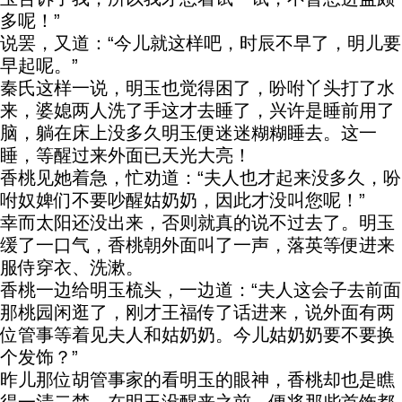
多呢！”
说罢，又道：“今儿就这样吧，时辰不早了，明儿要
早起呢。”
秦氏这样一说，明玉也觉得困了，吩咐丫头打了水
来，婆媳两人洗了手这才去睡了，兴许是睡前用了
脑，躺在床上没多久明玉便迷迷糊糊睡去。这一
睡，等醒过来外面已天光大亮！
香桃见她着急，忙劝道：“夫人也才起来没多久，吩
咐奴婢们不要吵醒姑奶奶，因此才没叫您呢！”
幸而太阳还没出来，否则就真的说不过去了。明玉
缓了一口气，香桃朝外面叫了一声，落英等便进来
服侍穿衣、洗漱。
香桃一边给明玉梳头，一边道：“夫人这会子去前面
那桃园闲逛了，刚才王福传了话进来，说外面有两
位管事等着见夫人和姑奶奶。今儿姑奶奶要不要换
个发饰？”
昨儿那位胡管事家的看明玉的眼神，香桃却也是瞧