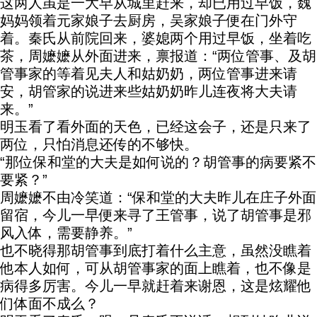
这两人虽是一大早从城里赶来，却已用过早饭，魏
妈妈领着元家娘子去厨房，吴家娘子便在门外守
着。秦氏从前院回来，婆媳两个用过早饭，坐着吃
茶，周嬷嬷从外面进来，禀报道：“两位管事、及胡
管事家的等着见夫人和姑奶奶，两位管事进来请
安，胡管家的说进来些姑奶奶昨儿连夜将大夫请
来。”
明玉看了看外面的天色，已经这会子，还是只来了
两位，只怕消息还传的不够快。
“那位保和堂的大夫是如何说的？胡管事的病要紧不
要紧？”
周嬷嬷不由冷笑道：“保和堂的大夫昨儿在庄子外面
留宿，今儿一早便来寻了王管事，说了胡管事是邪
风入体，需要静养。”
也不晓得那胡管事到底打着什么主意，虽然没瞧着
他本人如何，可从胡管事家的面上瞧着，也不像是
病得多厉害。今儿一早就赶着来谢恩，这是炫耀他
们体面不成么？