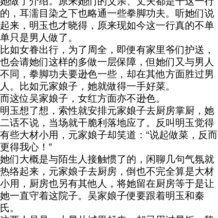
她做了介绍。原来她们的父亲、丈夫都是干这一行
的，耳濡目染之下也略通一些拳脚功夫。听她们说
起来，明玉也才晓得，原来现如今这一行真的不单
单只是男人做了。
比如女眷出行，为了周全，即便有家里爷们护送，
也会请她们这样的多做一层保障，但她们又与男人
不同，拳脚功夫要逊色一些，却在其他方面胜过男
人。比如元家娘子，她就做得一手好菜。
而这位吴家娘子，女红方面亦不逊色。
明玉想了想，索性就安排元家娘子去厨房掌厨，她
二话不说，当场就干脆利落地应了。反叫明玉觉得
有些大材小用，元家娘子却笑道：“说起做菜，反而
更得我心！”
她们大概是与陌生人接触惯了的，闲聊几句气氛就
热络起来，元家娘子去厨房，倒也不完全算是大材
小用，厨房也另有其他人，将她留在厨房等于是让
她一直守着这院子。吴家娘子便要跟着明玉和秦
氏。