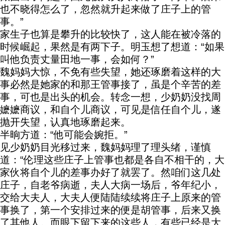
也不晓得怎么了，忽然就升起来做了庄子上的管
事。”
家生子也算是攀升的比较快了，这人能在被冷落的
时候崛起，果然是有两下子。明玉想了想道：“如果
叫他负责丈量田地一事，会如何？”
魏妈妈大惊，不免有些失望，她还琢磨着这样的大
事必然是她家的和那王管事接了，虽是个辛苦的差
事，可也是出头的机会。转念一想，少奶奶没找周
嬷嬷商议，和自个儿商议，可见是信任自个儿，遂
抛开失望，认真地琢磨起来。
半晌方道：“他可能会婉拒。”
见少奶奶目光移过来，魏妈妈理了理头绪，谨慎
道：“伦理这些庄子上管事也都是各自不相干的，大
家伙将自个儿的差事办好了就罢了。然咱们这几处
庄子，自老爷病逝，夫人大病一场后，爷年纪小，
交给大夫人，大夫人便陆陆续续将庄子上原来的管
事换了，第一个安排过来的便是胡管事，后来又换
了其他人。而眼下留下来的这些人，有些已经是大