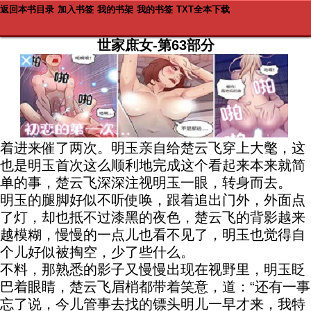
返回本书目录
加入书签
我的书架
我的书签
TXT全本下载
世家庶女-第63部分
着进来催了两次。明玉亲自给楚云飞穿上大氅，这
也是明玉首次这么顺利地完成这个看起来本来就简
单的事，楚云飞深深注视明玉一眼，转身而去。
明玉的腿脚好似不听使唤，跟着追出门外，外面点
了灯，却也抵不过漆黑的夜色，楚云飞的背影越来
越模糊，慢慢的一点儿也看不见了，明玉也觉得自
个儿好似被掏空，少了些什么。
不料，那熟悉的影子又慢慢出现在视野里，明玉眨
巴着眼睛，楚云飞眉梢都带着笑意，道：“还有一事
忘了说，今儿管事去找的镖头明儿一早才来，我特