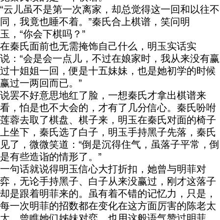
“云儿虽不是第一次离家，却总觉得这一回和以往不
同，我竟也睡不着。”秦氏合上棋谱，笑问明
玉，“你会下棋吗？”
在秦氏面前也无需掩饰自己什么，明玉实话实
说：“会是会一点儿，不过在娘家时，我从来没有赢
过十姐姐一回，便是十五妹妹，也是她初学的时候
赢过一两回而已。”
说罢不好意思地红了脸，一想秦氏才拿出棋谱来
看，怕是也不大会的，才有了几分信心。秦氏吩咐
莲蓉去取了棋盘、棋子来，明玉在秦氏对面的椅子
上坐下，秦氏选了白子，明玉手持黑子先落，秦氏
见了，微微笑道：“倒是沉得住气，虽落子平常，倒
是有些造诣的情形了。”
一句话就说得明玉信心大打折扣，她曾与明菲对
弈，无论手持黑子、白子从来没赢过，刚才这落子
却是跟着明菲来的。虽有着不错的记忆力，只是，
每一次明菲的招数都在变化在这方面厉害的陈老太
太，曾瞧她们姊妹对弈，也用这般语气赞过明菲。