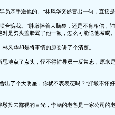
亲手送他的。”林风华突然冒出一句，直接是
骗我。”胖墩摇着大脑袋，还是不肯相信，辅
绝对是劈头盖脸骂了他一顿，怎么可能送他茶喝
华却是将事情的原委讲了个清楚。
点了点头，怪不得辅导员一反常态，原来是
了个大明星，你就不表表态吗？”胖墩不怀好
去鄙视的目光，李涵的老爸是一家公司的老