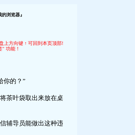
！
我的浏览器』
键盘上方向键 ↑ 可回到本页顶部!
" 功能！
你的？”
将茶叶袋取出来放在桌
信辅导员能做出这种违