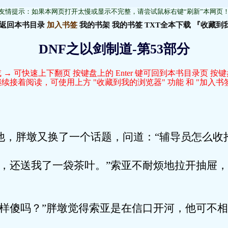
友情提示：如果本网页打开太慢或显示不完整，请尝试鼠标右键“刷新”本网页
返回本书目录
加入书签
我的书架
我的书签
TXT全本下载
『收藏到
DNF之以剑制道-第53部分
 → 可快速上下翻页 按键盘上的 Enter 键可回到本书目录页 按
接着阅读，可使用上方 "收藏到我的浏览器" 功能 和 "加入书签
墩又换了一个话题，问道：“辅导员怎么收拾
送我了一袋茶叶。”索亚不耐烦地拉开抽屉，
吗？”胖墩觉得索亚是在信口开河，他可不相