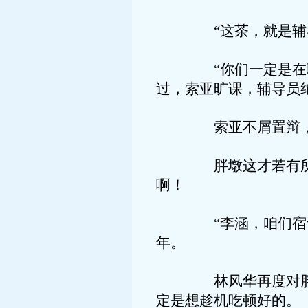
“这茶，就是辅导员
“你们一定是在联合
过，索亚旷课，辅导员
索亚不屑置辩，林风
胖墩这才若有所思地
啊！
“李涵，咱们宿舍出
年。
林风华再度对胖墩投
定是想趁机吃顿好的。