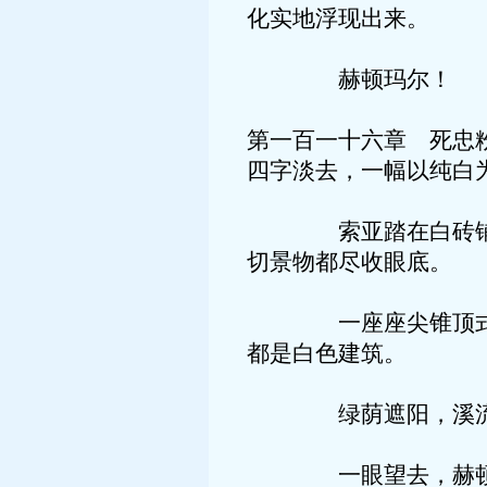
化实地浮现出来。
赫顿玛尔！
第一百一十六章 死
四字淡去，一幅以纯白
索亚踏在白砖铺成的
切景物都尽收眼底。
一座座尖锥顶式的楼
都是白色建筑。
绿荫遮阳，溪流融汇
一眼望去，赫顿玛尔