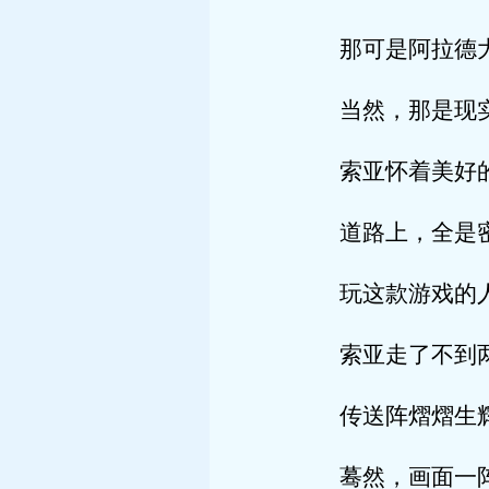
那可是阿拉德大陆上
当然，那是现实版的
索亚怀着美好的憧
道路上，全是密密麻
玩这款游戏的人，真
索亚走了不到两分钟
传送阵熠熠生辉，蕴
蓦然，画面一阵扭曲