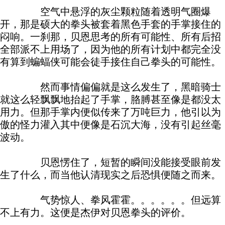
空气中悬浮的灰尘颗粒随着透明气圈爆
开，那是硕大的拳头被套着黑色手套的手掌接住的
闷响。一刹那，贝恩思考的所有可能性、所有后招
全部派不上用场了，因为他的所有计划中都完全没
有算到蝙蝠侠可能会徒手接住自己拳头的可能性。
然而事情偏偏就是这么发生了，黑暗骑士
就这么轻飘飘地抬起了手掌，胳膊甚至像是都没太
用力。但那手掌内便似传来了万吨巨力，他引以为
傲的怪力灌入其中便像是石沉大海，没有引起丝毫
波动。
贝恩愣住了，短暂的瞬间没能接受眼前发
生了什么，而当他认清现实之后恐惧便随之而来。
气势惊人、拳风霍霍。。。。。。但远算
不上有力。这便是杰伊对贝恩拳头的评价。