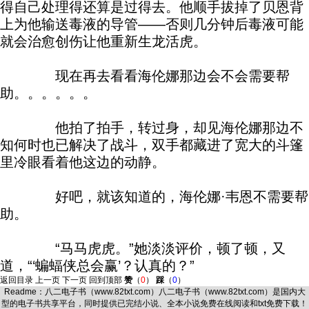
得自己处理得还算是过得去。他顺手拔掉了贝恩背
上为他输送毒液的导管——否则几分钟后毒液可能
就会治愈创伤让他重新生龙活虎。
现在再去看看海伦娜那边会不会需要帮
助。。。。。。
他拍了拍手，转过身，却见海伦娜那边不
知何时也已解决了战斗，双手都藏进了宽大的斗篷
里冷眼看着他这边的动静。
好吧，就该知道的，海伦娜·韦恩不需要帮
助。
“马马虎虎。”她淡淡评价，顿了顿，又
道，“‘蝙蝠侠总会赢’？认真的？”
返回目录
上一页
下一页
回到顶部
赞
（
0
）
踩
（
0
）
Readme：
八二电子书
（
www.82txt.com
）八二电子书（www.82txt.com）是国内大
型的电子书共享平台，同时提供已完结小说、全本小说免费在线阅读和txt免费下载！