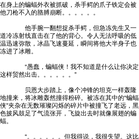
在身上的蝙蝠外衣被抓破，杀手鳄的爪子铁定会被
他刀枪不入的胳膊崩断。。。。。。
他手腕一翻想捉杀手鳄，但急冻先生又一
道冷冻射线直击在了他的背心。令人无法呼吸的低
温迅速弥散，冰晶飞速蔓延，瞬间将他大半身子也
冻进了冰雕。
“愚蠢，蝙蝠侠！我不知道是什么让你决定
这样贸然出击。。。。。。”
贝恩大步踏上，像个冲锋的坦克一样轰隆
地撞来，将冰雕轰然撞得粉碎。被冻在其中的“蝙蝠
侠”夹杂在无数璀璨闪烁的碎片中被撞飞了老远，黑
色披风鼓足了气流张开，飞旋出去时就像展翅的蝙
蝠。
“。。。。。。但我得说，我很失望。这比