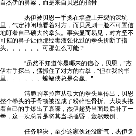
自杰伊的鼻梁，而是来自贝恩的指骨。
杰伊被贝恩一手摁在墙壁上开裂的深坑
里，气定神闲地看着对方，而贝恩则一脸不可置信
地盯着自己硕大的拳头。事实显而易见，对方坚不
可摧的鼻子让他那经毒液强化过的拳头折断了指
头。。。。。。可那怎么可能？
“虽然不知道你是哪来的信心，贝恩，”杰
伊右手探出，猛抓住了对方的右拳，“但在我的书
里。。。。。。蝙蝠侠总是会赢。”
清脆的喀拉声从硕大的拳头里传出，贝恩
整个拳头的手骨顿被捏成了粉碎性骨折。大块头抱
着自己的手爆出了哀嚎，杰伊趁势当面最后补了一
拳，这一次总算是将其当场捶昏，轰然栽倒。
任务解决，至少这家伙还没断气，杰伊觉