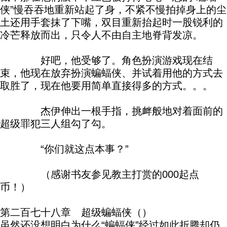
侠”慢吞吞地重新站起了身，不紧不慢拍掉身上的尘
土还用手套抹了下嘴，双目重新抬起时一股锐利的
冷芒释放而出，只令人不由自主地脊背发凉。
好吧，他受够了。角色扮演游戏现在结
束，他现在放弃扮演蝙蝠侠、并试着用他的方式去
取胜了，现在他要用简单直接得多的方式。。。
杰伊伸出一根手指，挑衅般地对着面前的
超级罪犯三人组勾了勾。
“你们就这点本事？”
（感谢书友参见教主打赏的000起点
币！）
第二百七十八章 超级蝙蝠侠（）
虽然还没想明白为什么“蝙蝠侠”经过如此折腾却仍