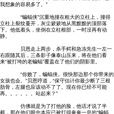
我想象的容易多了。”
“蝙蝠侠”沉重地撞在粗大的立柱上，撞得
立柱上裂纹蔓开，灰尘簌簌地从黑黢黢的顶部落
下。他低着头，坐倒在立柱根部，一时没再有动
静。
贝恩走上两步，杀手鳄和急冻先生一左一
右跟随其后，三条影子像泰山压来，将在他们看
来“被打垮的老蝙蝠”覆盖在了他们的阴影里。
“你败了，蝙蝠侠。很快那边那个你带来的
女孩也会。”贝恩哼道，“保守估计你最少断了三根
肋骨，左腿也应该动不了了。现在你已经不可能
再。。。。。。站起来？”
仿佛就是为了打他的脸，他话才说了半
截，那在他们眼中本应已被打得奄奄一息的“蝙蝠