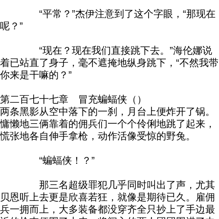
“平常？”杰伊注意到了这个字眼，“那现在
呢？”
“现在？现在我们直接跳下去。”海伦娜说
着已站直了身子，毫不遮掩地纵身跳下，“不然我带
你来是干嘛的？”
第二百七十七章 冒充蝙蝠侠（）
两条黑影从空中落下的一刹，月台上便炸开了锅。
慵懒地三俩靠着的佣兵们一个个伶俐地跳了起来，
慌张地各自伸手拿枪，动作活像受惊的野兔。
“蝙蝠侠！？”
那三名超级罪犯几乎同时叫出了声，尤其
贝恩听上去更是欣喜若狂，就像是期待已久。雇佣
兵一拥而上，大多装备都没穿齐全只抄上了手边最