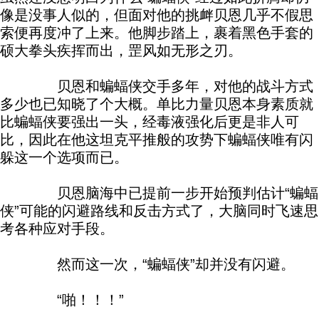
像是没事人似的，但面对他的挑衅贝恩几乎不假思
索便再度冲了上来。他脚步踏上，裹着黑色手套的
硕大拳头疾挥而出，罡风如无形之刃。
贝恩和蝙蝠侠交手多年，对他的战斗方式
多少也已知晓了个大概。单比力量贝恩本身素质就
比蝙蝠侠要强出一头，经毒液强化后更是非人可
比，因此在他这坦克平推般的攻势下蝙蝠侠唯有闪
躲这一个选项而已。
贝恩脑海中已提前一步开始预判估计“蝙蝠
侠”可能的闪避路线和反击方式了，大脑同时飞速思
考各种应对手段。
然而这一次，“蝙蝠侠”却并没有闪避。
“啪！！！”