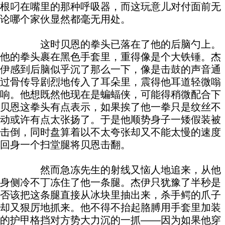
根叼在嘴里的那种呼吸器，而这玩意儿对付面前无
论哪个家伙显然都毫无用处。
这时贝恩的拳头已落在了他的后脑勺上。
他的拳头裹在黑色手套里，重得像是个大铁锤。杰
伊感到后脑似乎沉了那么一下，像是击鼓的声音通
过骨传导剧烈地传入了耳朵里，震得他耳道轻微嗡
响。他想既然他现在是蝙蝠侠，可能得稍微配合下
贝恩这拳头有点表示，如果挨了他一拳只是纹丝不
动或许有点太张扬了。于是他顺势身子一矮假装被
击倒，同时盘算着以不太夸张却又不能太慢的速度
回身一个扫堂腿将贝恩击翻。
然而急冻先生的射线又恼人地追来，从他
身侧冷不丁冻住了他一条腿。杰伊只犹豫了半秒是
否该把这条腿直接从冰块里抽出来，杀手鳄的爪子
却又狠厉地抓来。他不得不抬起胳膊用手套里加装
的护甲格挡对方势大力沉的一抓——因为如果他穿