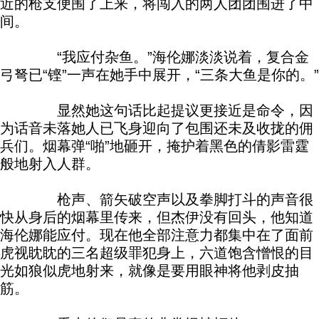
近的枪支便围了上来，将闯入的两人团团围进了中
间。
“我应付杂鱼。”海伦娜淡淡说着，复合金
弓弩已“铿”一声在她手中展开，“三条大鱼是你的。”
显然她这句话比起提议更接近是命令，因
为话音未落她人已飞身迎向了包围还未及收拢的佣
兵们。烟幕弹“啪”地砸开，掩护着黑色的倩影雷霆
般地射入人群。
枪声、箭矢破空声以及拳脚打斗的声音很
快从身后的烟幕里传来，但杰伊没有回头，他知道
海伦娜能应付。现在他全部注意力都集中在了面前
虎视眈眈的三名超级罪犯身上，六道饱含憎恨的目
光如狼似虎地射来，就像是要用眼神将他剥皮抽
筋。