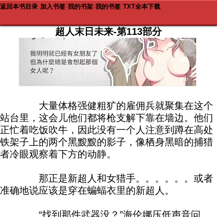
返回本书目录
加入书签
我的书架
我的书签
TXT全本下载
超人末日未来-第113部分
大量体格强健粗犷的雇佣兵就聚集在这个
站台里，这会儿他们都将枪支解下靠在墙边。他们
正忙着吃饭吹牛，因此没有一个人注意到蹲在高处
铁架子上的两个黑黢黢的影子，像栖身黑暗的捕猎
者冷眼观察着下方的动静。
那正是新超人和女猎手。。。。。。或者
准确地说应该是穿在蝙蝠衣里的新超人。
“找到那件武器没？”海伦娜压低声音问。