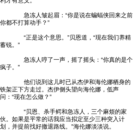
利才有意义。”
急冻人皱起眉：“你是说在蝙蝠侠回来之前
你都不打算动手？”
“正是这个意思。”贝恩道，“现在我们养精
蓄锐。”
急冻人哼了一声，摇了摇头：“你真的是个
疯子。”
他们说到这儿时已从杰伊和海伦娜栖身的
铁架正下方走过。杰伊侧头望向海伦娜，低声
问：“现在怎么做？”
“贝恩、杀手鳄和急冻人，三个麻烦的家
伙。如果是平常的话我应当拟定至少三种突入计
划，并提前找好撤退路线。”海伦娜淡淡说。