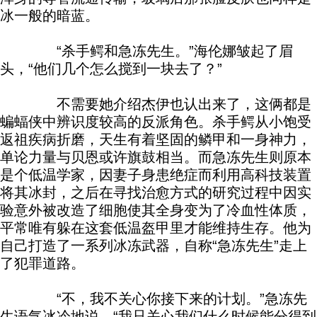
冰一般的暗蓝。
“杀手鳄和急冻先生。”海伦娜皱起了眉
头，“他们几个怎么搅到一块去了？”
不需要她介绍杰伊也认出来了，这俩都是
蝙蝠侠中辨识度较高的反派角色。杀手鳄从小饱受
返祖疾病折磨，天生有着坚固的鳞甲和一身神力，
单论力量与贝恩或许旗鼓相当。而急冻先生则原本
是个低温学家，因妻子身患绝症而利用高科技装置
将其冰封，之后在寻找治愈方式的研究过程中因实
验意外被改造了细胞使其全身变为了冷血性体质，
平常唯有躲在这套低温盔甲里才能维持生存。他为
自己打造了一系列冰冻武器，自称“急冻先生”走上
了犯罪道路。
“不，我不关心你接下来的计划。”急冻先
生语气冰冷地说，“我只关心我们什么时候能分得到