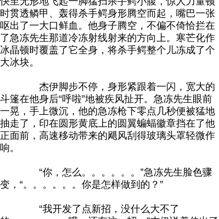
快至无形地飞起一脚猛扫杀手鳄小腹，惊人力量顿
时贯透鳞甲、轰得杀手鳄身形腾空而起，嘴巴一张
呕出了一大口鲜血。他身子腾空，不偏不倚恰拦在
了急冻先生那道冷冻射线射来的方向上。寒芒化作
冰晶顿时覆盖了它全身，将杀手鳄整个儿冻成了个
大冰块。
杰伊脚步不停，身形紧跟着一闪，宽大的
斗篷在他身后“呼啦”地被疾风扯开。急冻先生眼前
一晃，手上微沉，他的急冻枪下零点几秒便被猛地
抽走了，印在圆形黄底上的圆翼蝙蝠徽章挡在了他
正面前，高速移动带来的飓风刮得玻璃头罩轻微作
响。
“你，怎么。。。。。。”急冻先生脸色骤
变，“。。。。。。你是怎样做到的？”
“我开发了点新招，没什么大不了