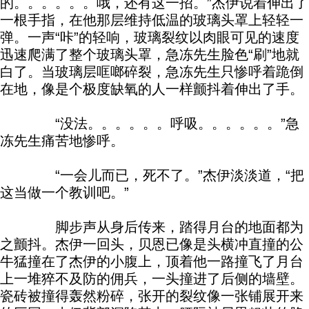
的。。。。。。哦，还有这一招。”杰伊说着伸出了
一根手指，在他那层维持低温的玻璃头罩上轻轻一
弹。一声“咔”的轻响，玻璃裂纹以肉眼可见的速度
迅速爬满了整个玻璃头罩，急冻先生脸色“刷”地就
白了。当玻璃层哐啷碎裂，急冻先生只惨呼着跪倒
在地，像是个极度缺氧的人一样颤抖着伸出了手。
“没法。。。。。。呼吸。。。。。。”急
冻先生痛苦地惨呼。
“一会儿而已，死不了。”杰伊淡淡道，“把
这当做一个教训吧。”
脚步声从身后传来，踏得月台的地面都为
之颤抖。杰伊一回头，贝恩已像是头横冲直撞的公
牛猛撞在了杰伊的小腹上，顶着他一路撞飞了月台
上一堆猝不及防的佣兵，一头撞进了后侧的墙壁。
瓷砖被撞得轰然粉碎，张开的裂纹像一张铺展开来