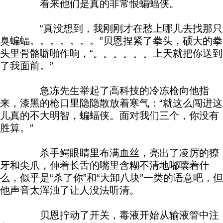
看来他们是真的非常恨蝙蝠侠。
“真没想到，我刚刚才在愁上哪儿去找那只
臭蝙蝠。。。。。。。”贝恩捏紧了拳头，硕大的拳
头里骨骼噼啪作响，“。。。。。。上天就把你送到
了我面前。”
急冻先生举起了高科技的冷冻枪向他指
来，漆黑的枪口里隐隐散放着寒气：“就这么闯进这
儿真的不大明智，蝙蝠侠。面对我们三个，你没有
胜算。”
杀手鳄眼睛里布满血丝，亮出了凌厉的獠
牙和尖爪，伸着长舌的嘴里含糊不清地嘟囔着什
么，似乎是“杀了你”和“大卸八块”一类的语意吧，但
他声音太浑浊了让人没法听清。
贝恩拧动了开关，毒液开始从输液管中注