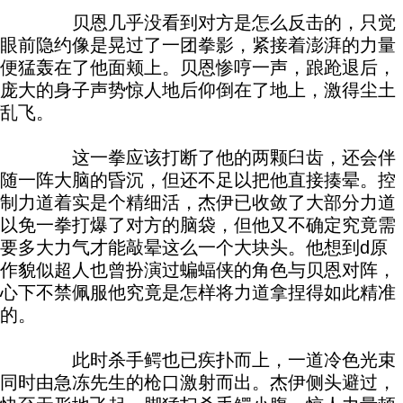
贝恩几乎没看到对方是怎么反击的，只觉
眼前隐约像是晃过了一团拳影，紧接着澎湃的力量
便猛轰在了他面颊上。贝恩惨哼一声，踉跄退后，
庞大的身子声势惊人地后仰倒在了地上，激得尘土
乱飞。
这一拳应该打断了他的两颗臼齿，还会伴
随一阵大脑的昏沉，但还不足以把他直接揍晕。控
制力道着实是个精细活，杰伊已收敛了大部分力道
以免一拳打爆了对方的脑袋，但他又不确定究竟需
要多大力气才能敲晕这么一个大块头。他想到d原
作貌似超人也曾扮演过蝙蝠侠的角色与贝恩对阵，
心下不禁佩服他究竟是怎样将力道拿捏得如此精准
的。
此时杀手鳄也已疾扑而上，一道冷色光束
同时由急冻先生的枪口激射而出。杰伊侧头避过，