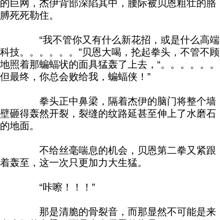
的巨网，杰伊背部深陷其中，腰际被贝恩粗壮的胳
膊死死勒住。
“我不管你又有什么新花招，或是什么高端
科技。。。。。。”贝恩大喝，抡起拳头，不管不顾
地照着那蝙蝠状的面具猛轰了上去，“。。。。。。
但最终，你总会败给我，蝙蝠侠！”
拳头正中鼻梁，隔着杰伊的脑门将整个墙
壁砸得轰然开裂，裂缝的纹路延甚至伸上了水磨石
的地面。
不给丝毫喘息的机会，贝恩第二拳又紧跟
着轰至，这一次只更加力大生猛。
“咔嚓！！！”
那是清脆的骨裂音，而那显然不可能是来