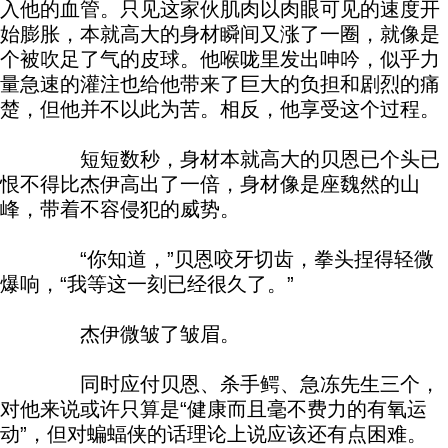
入他的血管。只见这家伙肌肉以肉眼可见的速度开
始膨胀，本就高大的身材瞬间又涨了一圈，就像是
个被吹足了气的皮球。他喉咙里发出呻吟，似乎力
量急速的灌注也给他带来了巨大的负担和剧烈的痛
楚，但他并不以此为苦。相反，他享受这个过程。
短短数秒，身材本就高大的贝恩已个头已
恨不得比杰伊高出了一倍，身材像是座魏然的山
峰，带着不容侵犯的威势。
“你知道，”贝恩咬牙切齿，拳头捏得轻微
爆响，“我等这一刻已经很久了。”
杰伊微皱了皱眉。
同时应付贝恩、杀手鳄、急冻先生三个，
对他来说或许只算是“健康而且毫不费力的有氧运
动”，但对蝙蝠侠的话理论上说应该还有点困难。