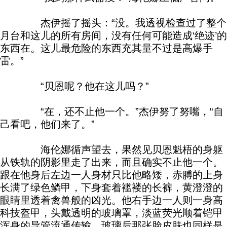
杰伊摇了摇头：“没。我透视检查过了整个
月台和这儿的所有房间，没有任何可能造成‘绝迹’的
东西在。这儿最危险的东西充其量不过是高爆手
雷。”
“贝恩呢？他在这儿吗？”
“在，还不止他一个。”杰伊努了努嘴，“自
己看吧，他们来了。”
海伦娜循声望去，果然见贝恩魁梧的身躯
从铁轨的阴影里走了出来，而且确实不止他一个。
跟在他身后左边一人身材只比他略矮，赤膊的上身
长满了绿色鳞甲，下身套着褴褛的长裤，黄澄澄的
眼睛里透着禽兽般的凶光。他右手边一人则一身高
科技盔甲，头戴透明的玻璃罩，淡蓝荧光顺着铠甲
浑身的导管流通传输，玻璃后那张脸皮肤也同样是