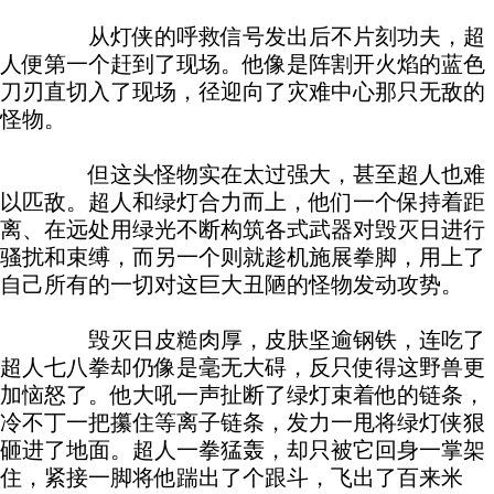
从灯侠的呼救信号发出后不片刻功夫，超
人便第一个赶到了现场。他像是阵割开火焰的蓝色
刀刃直切入了现场，径迎向了灾难中心那只无敌的
怪物。
但这头怪物实在太过强大，甚至超人也难
以匹敌。超人和绿灯合力而上，他们一个保持着距
离、在远处用绿光不断构筑各式武器对毁灭日进行
骚扰和束缚，而另一个则就趁机施展拳脚，用上了
自己所有的一切对这巨大丑陋的怪物发动攻势。
毁灭日皮糙肉厚，皮肤坚逾钢铁，连吃了
超人七八拳却仍像是毫无大碍，反只使得这野兽更
加恼怒了。他大吼一声扯断了绿灯束着他的链条，
冷不丁一把攥住等离子链条，发力一甩将绿灯侠狠
砸进了地面。超人一拳猛轰，却只被它回身一掌架
住，紧接一脚将他踹出了个跟斗，飞出了百来米