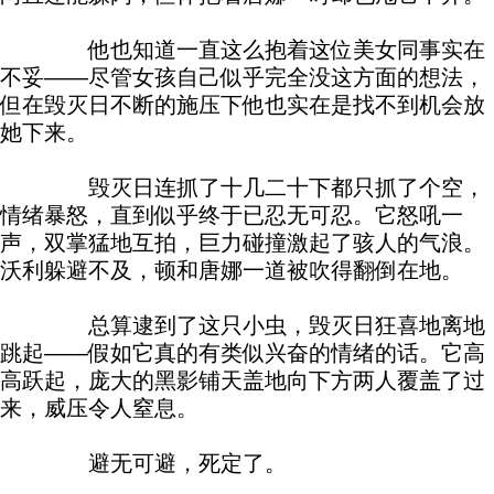
他也知道一直这么抱着这位美女同事实在
不妥——尽管女孩自己似乎完全没这方面的想法，
但在毁灭日不断的施压下他也实在是找不到机会放
她下来。
毁灭日连抓了十几二十下都只抓了个空，
情绪暴怒，直到似乎终于已忍无可忍。它怒吼一
声，双掌猛地互拍，巨力碰撞激起了骇人的气浪。
沃利躲避不及，顿和唐娜一道被吹得翻倒在地。
总算逮到了这只小虫，毁灭日狂喜地离地
跳起——假如它真的有类似兴奋的情绪的话。它高
高跃起，庞大的黑影铺天盖地向下方两人覆盖了过
来，威压令人窒息。
避无可避，死定了。