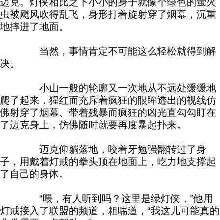
迈克。灯侠相比之下小小的身子就像个绿色的萤火
虫被飓风吹得乱飞，身形打着旋射穿了烟幕，沉重
地摔进了地面。
当然，事情肯定不可能这么轻松就得到解
决。
小山一般的轮廓又一次地从不远处缓缓地
爬了起来，猩红而充斥着疯狂的眼眸透出的视线仿
佛射穿了烟幕、带着残暴而疯狂的凶光直勾勾盯在
了迈克身上，仿佛随时就要再度暴起扑来。
迈克仰躺落地，咬着牙勉强翻转过了身
子，用戴着灯戒的拳头顶在地面上，吃力地支撑起
了自己的身体。
“喂，有人听到吗？这里是绿灯侠，”他用
灯戒接入了联盟的频道，粗喘道，“我这儿可能真的