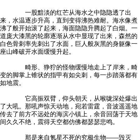
一股黯淡的红芒从海水之中隐隐透了出
来，水温逐步升高，直到变得沸热难耐。海水像煮
沸了般开始滚了起来，海面隐隐升腾起了白烟。一
道庞大漆黑的轮廓逐渐从水中显现了出来，森然的
白色骨刺率先刺出了水面，巨人般灰黑的身躯像一
座山峰破开水面缓慢升起。
畸形、狰狞的怪物缓慢地走上了岸来，畸
变的脚掌上锥状的指甲有如尖刺，每一步踏落都有
如地震。
它高振双臂，仰头朝天，从喉咙深处爆出
了大吼。那吼声惊天动地，宛若雷霆，音波遥遥地
传去了前方不远处的海滨小镇上，余音回荡于天地
间久久不绝，震得天空都仿佛都瑟瑟悲鸣。
那是来自氪星不死的究极生物——毁灭