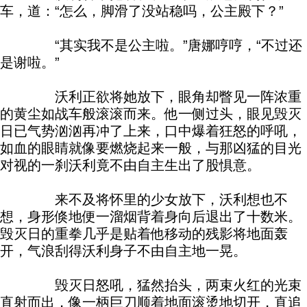
车，道：“怎么，脚滑了没站稳吗，公主殿下？”
“其实我不是公主啦。”唐娜哼哼，“不过还
是谢啦。”
沃利正欲将她放下，眼角却瞥见一阵浓重
的黄尘如战车般滚滚而来。他一侧过头，眼见毁灭
日已气势汹汹再冲了上来，口中爆着狂怒的呼吼，
如血的眼睛就像要燃烧起来一般，与那凶猛的目光
对视的一刹沃利竟不由自主生出了股惧意。
来不及将怀里的少女放下，沃利想也不
想，身形倏地便一溜烟背着身向后退出了十数米。
毁灭日的重拳几乎是贴着他移动的残影将地面轰
开，气浪刮得沃利身子不由自主地一晃。
毁灭日怒吼，猛然抬头，两束火红的光束
直射而出，像一柄巨刀顺着地面滚烫地切开，直追