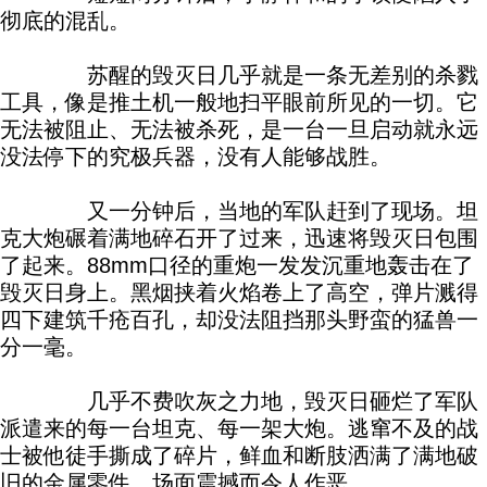
彻底的混乱。
苏醒的毁灭日几乎就是一条无差别的杀戮
工具，像是推土机一般地扫平眼前所见的一切。它
无法被阻止、无法被杀死，是一台一旦启动就永远
没法停下的究极兵器，没有人能够战胜。
又一分钟后，当地的军队赶到了现场。坦
克大炮碾着满地碎石开了过来，迅速将毁灭日包围
了起来。88mm口径的重炮一发发沉重地轰击在了
毁灭日身上。黑烟挟着火焰卷上了高空，弹片溅得
四下建筑千疮百孔，却没法阻挡那头野蛮的猛兽一
分一毫。
几乎不费吹灰之力地，毁灭日砸烂了军队
派遣来的每一台坦克、每一架大炮。逃窜不及的战
士被他徒手撕成了碎片，鲜血和断肢洒满了满地破
旧的金属零件，场面震撼而令人作恶。