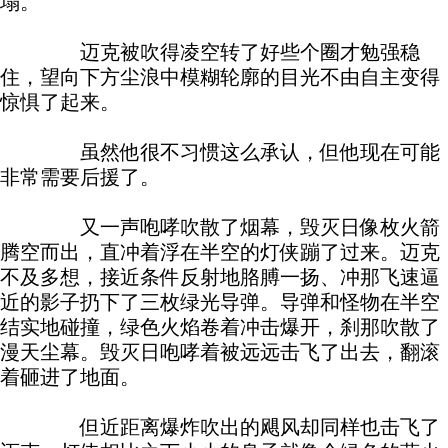
塌。
迈克被吹得凌空转了好些个圈才勉强稳
住，望向下方尘浪中模糊轮廓的目光不由自主变得
惊惧了起来。
虽然他很不习惯这么承认，但他现在可能
非常需要后援了。
又一声咆哮吹散了烟幕，毁灭日像枚火箭
腾空而出，直冲着浮在半空的灯侠蹦了过来。迈克
不及多想，接近条件反射地胳膊一扬、冲那飞速逼
近的影子扔下了三枚绿光导弹。导弹和怪物在半空
结实地碰撞，绿色火焰卷着冲击爆开，刹那吹散了
漫天尘幕。毁灭日咆哮着被远远击飞了出去，翻滚
着砸进了地面。
但近距离爆炸吹出的飓风却同样也击飞了