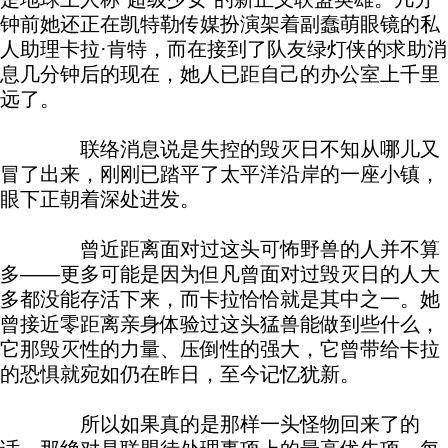
钟前她还正在凯特勒传媒扮演架着副蠢萌眼镜的私
人助理卡拉·肯特，而在接到了队友绿灯侠的求助消
息几分钟后的现在，她人已距自己的办公室上千里
远了。
联络消息说是失控的毁灭日不知从哪儿又
冒了出来，刚刚已踏平了太平洋沿岸的一座小镇，
眼下正朝着深处进发。
曾近距离面对过这头可怖野兽的人并不算
多——更多可能是因为但凡曾面对过毁灭日的人大
多都没能存活下来，而卡拉恰恰就是其中之一。她
曾接近零距离亲身体验过这头猛兽能做到些什么，
它那毁灭性的力量、压倒性的强大，它曾带给卡拉
的恐惧就宛如仍在昨日，至今记忆犹新。
所以如果真的是那样一头怪物回来了的