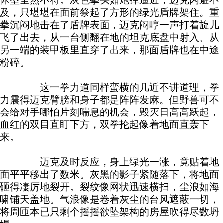
体型全然不符。灰色拳头如炮弹逼近，迈克闪避不
及，只堪堪在面前祭起了方形的绿光盾牌架住。重
拳沉闷地击在了盾牌表面，迈克闷哼一声打着旋儿
飞了出去，从一台侧翻在地的坦克底盘中射入、从
另一端的装甲板里直穿了出来，那面盾牌也在中途
粉碎。
这一拳力道同样蛮横的几近不讲道理，拳
力震得迈克臂膀和身子都是阵阵发麻。但野兽可不
会给对手哪怕片刻喘息的机会，毁灭日高高跃起，
血红的双目直盯下方，双拳抡起像着地面直轰下
来。
迈克及时反应，身上绿光一涨，竟贴着地
面平平移出了数米。灰黑的影子紧随落下，将地面
砸得凄厉地裂开。裂纹像网状迅速横扫，尘浪如海
啸铺天盖地。气浪像是卷着灰尘的台风遮蔽一切，
将周匝本已只剩个摇摇欲坠架构的房屋吹得尽数坍