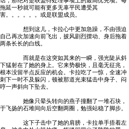
话，那绝对是联盟待处理事项上的最高优先项。每
拖延一秒就可能有更多无辜平民遭受其
害。。。。。。或是联盟成员。
想到这儿，卡拉心中更加急躁，不由强迫
自己再次加速向前飞出，披风剧烈摆动、身后拖着
两条长长的白线。
而就是在这突如其来的一瞬，强光陡从斜
下猛射在了她的身上。它来势极快，且毫无征兆，
根本没留半点反应的机会。卡拉吃了一惊，全速冲
刺下一时不及躲闪，顿被那道光束猛击中身子、闷
哼一声斜向下坠去。
她像只晕头转向的燕子撞翻了一堆石块，
于飞扬的石堆间向后空翻两圈，勉强站稳了脚步。
这下子击中了她的肩膀，卡拉单手捂着左