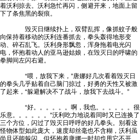
着沃利掠去。沃利急忙再闪，侧避开来，地面上留
下了条焦黑的裂痕。
毁灭日继续扑上，双臂乱挥，像抓蚊子般
向保持着移动的沃利连番抓去，拳头轰得地形变
动、碎石乱飞。沃利身形飘忽，浑身拖着电光闪
电，怀抱着动人的亚马逊姑娘，在毁灭日的呼啸的
拳脚间左闪右避。
“喂，放我下来，”唐娜好几次看着毁灭日
的拳头几乎贴着自己脑门掠过，好勇的天性又被激
了起来，“躲避解决不了战斗，放我下去战斗。”
“好。。。。。。啊，我也。。。。。。很
乐意。。。。。。”沃利吃力地说着同时又已连换了
三个方位，闪过了毁灭日呼呼的好几拳头。别看这
怪物体型如此庞大，速度却丝毫也不含糊，沃利虽
尚且还能躲闪，但怀抱着唐娜一时却也甩它不开。