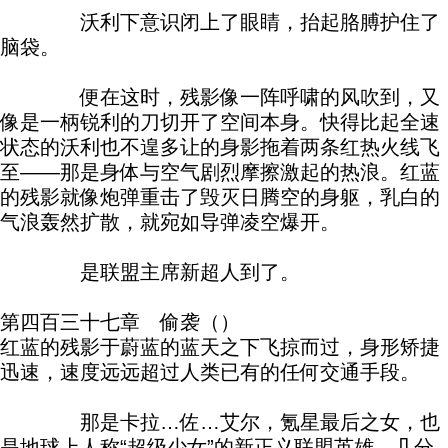
沃利下意识闭上了眼睛，抬起胳膊护住了
脑袋。
便在这时，残影像一阵呼啸的风吹到，又
像是一柄锐利的刀切开了空间本身。快得比起全速
状态的沃利也不遑多让的身影拖着两条红热火线飞
至——那是身体与空气剧烈摩擦激起的热浪。红蓝
的残影就像炮弹重击了毁灭日腾空的身躯，乳白的
气浪轰然扩散，就宛如导弹凌空爆开。
是联盟主席新超人到了。
第四百三十七章 偷袭（）
红蓝的残影于蔚蓝的蓝天之下飞掠而过，身形矫捷
迅速，速度远远超过人类已有的任何交通手段。
那是卡拉…佐…艾尔，氪星最后之女，也
是地球上人称“超级少女”的新正义联盟英雄。几分