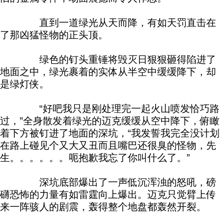
直到一道绿光从天而降，有如天罚直击在
了那凶猛怪物的正头顶。
绿色的钉头重锤将毁灭日狠狠砸得陷进了
地面之中，绿光裹着的实体从半空中缓缓降下，却
是绿灯侠。
“好吧我只是刚处理完一起火山喷发恰巧路
过，”全身散发着绿光的迈克缓缓从空中降下，俯瞰
着下方被钉进了地面的深坑，“我发誓我完全没计划
在路上碰见个又大又丑而且嘴巴还很臭的怪物，先
生。。。。。。呃抱歉我忘了你叫什么了。”
深坑底部爆出了一声低沉浑浊的怒吼，磅
礴恐怖的力量有如雷霆向上爆出。迈克只觉臂上传
来一阵骇人的剧震，轰得整个地盘都轰然开裂。