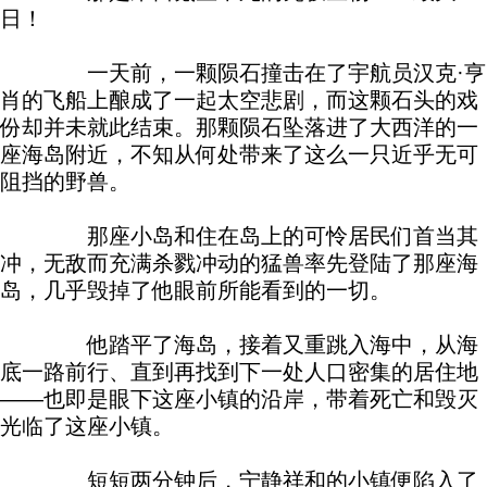
日！
一天前，一颗陨石撞击在了宇航员汉克·亨
肖的飞船上酿成了一起太空悲剧，而这颗石头的戏
份却并未就此结束。那颗陨石坠落进了大西洋的一
座海岛附近，不知从何处带来了这么一只近乎无可
阻挡的野兽。
那座小岛和住在岛上的可怜居民们首当其
冲，无敌而充满杀戮冲动的猛兽率先登陆了那座海
岛，几乎毁掉了他眼前所能看到的一切。
他踏平了海岛，接着又重跳入海中，从海
底一路前行、直到再找到下一处人口密集的居住地
——也即是眼下这座小镇的沿岸，带着死亡和毁灭
光临了这座小镇。
短短两分钟后，宁静祥和的小镇便陷入了