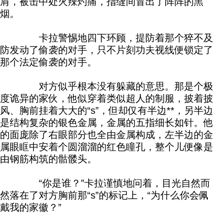
肩，被击中处火辣灼痛，指缝间冒出了阵阵的黑
烟。
卡拉警惕地四下环顾，提防着那个猝不及
防发动了偷袭的对手，只不片刻功夫视线便锁定了
那个法定偷袭的对手。
对方似乎根本没有躲藏的意思。那是个极
度诡异的家伙，他似穿着类似超人的制服，披着披
风、胸前挂着大大的“s”，但却仅有半边**，另半边
是结构复杂的银色金属，金属的五指细长如针。他
的面庞除了右眼部分也全由金属构成，左半边的金
属眼眶中安着个圆溜溜的红色瞳孔，整个儿便像是
由钢筋构筑的骷髅头。
“你是谁？”卡拉谨慎地问着，目光自然而
然落在了对方胸前那“s”的标记上，“为什么你会佩
戴我的家徽？”