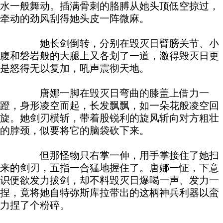
水一般舞动。插满骨刺的胳膊从她头顶低空掠过，
牵动的劲风刮得她头皮一阵微麻。
她长剑倒转，分别在毁灭日臂膀关节、小
腹和磐岩般的大腿上又各划了一道，激得毁灭日更
是怒得无以复加，吼声震彻天地。
唐娜一脚在毁灭日弯曲的膝盖上借力一
蹬，身形凌空而起，长发飘飘，如一朵花般凌空回
旋。她剑刃横斩，带着股锐利的旋风斩向对方粗壮
的脖颈，似要将它的脑袋砍下来。
但那怪物只右掌一伸，用手掌接住了她扫
来的剑刃，五指一合猛地握住了。唐娜一怔，下意
识便欲发力拔剑，却不料毁灭日爆喝一声、发力一
捏，竟将她自特弥斯库拉带出的这柄神兵利器以蛮
力捏了个粉碎。