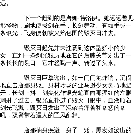
远。
下一个赶到的是唐娜·特洛伊。她远远瞥见
那怪物，刷地便拔剑在手，长剑舞动、有如手握一
条银光，飞身便朝被火焰包围的毁灭日冲去。
毁灭日起先并未注意到这体型娇小的少
女，直到一条剑光狠厉地在它的后膝关节划出了一
条长长的裂口，它才怒喝一声、转过了头来。
毁灭日巨拳递出，如一门门炮炸响，沉闷
地直击唐娜身躯。身材玲珑的亚马逊少女灵巧地避
开，长剑上抖，剑尖化作银光笔直向那猩红的左眼
刺射了过去。银光直扑进了毁灭日眼中，血液顺着
剑光飞溅，毁灭日发出了混杂着痛苦和暴怒的暴
吼，双臂带着逼人的罡风乱舞。
唐娜抽身疾避，身子一矮，黑发如泼出的