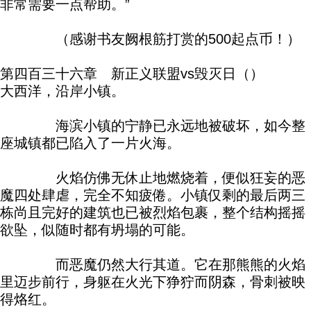
非常需要一点帮助。”
（感谢书友阙根筋打赏的500起点币！）
第四百三十六章 新正义联盟vs毁灭日（）
大西洋，沿岸小镇。
海滨小镇的宁静已永远地被破坏，如今整
座城镇都已陷入了一片火海。
火焰仿佛无休止地燃烧着，便似狂妄的恶
魔四处肆虐，完全不知疲倦。小镇仅剩的最后两三
栋尚且完好的建筑也已被烈焰包裹，整个结构摇摇
欲坠，似随时都有坍塌的可能。
而恶魔仍然大行其道。它在那熊熊的火焰
里迈步前行，身躯在火光下狰狞而阴森，骨刺被映
得烙红。