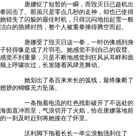
唐娜怔了短暂的一瞬，而毁灭日已趁机出
拳回击了。那虽只是零点几秒的走神，却也已使得
她错失了闪躲的最佳时机，只得沉闷地抬起雪一般
洁白的胳膊封挡，整个人被重拳捶得腾空而起。
唐娜受了毁灭日这一拳，一时仿佛感到身
子轻得像是成了片羽毛。她感觉不到自己的双臂、
感觉不到重量，只是不断地感觉到狂风从耳畔和面
颊上呼啸吹过，长发随着风肆意舞动。
她划出了条百来米长的弧线，最终像断了
翅膀的蝴蝶无力坠落。
一条拖着电流的红色残影破开了不远处的
海面直冲而至，气浪切开了火焰，恰在唐娜落地前
的一刹及时赶到将她接在了怀里。
沃利脚下拖着长长一串尘浪勉强刹住了