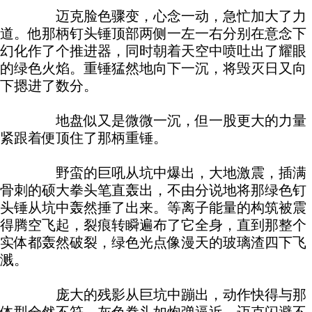
迈克脸色骤变，心念一动，急忙加大了力
道。他那柄钉头锤顶部两侧一左一右分别在意念下
幻化作了个推进器，同时朝着天空中喷吐出了耀眼
的绿色火焰。重锤猛然地向下一沉，将毁灭日又向
下摁进了数分。
地盘似又是微微一沉，但一股更大的力量
紧跟着便顶住了那柄重锤。
野蛮的巨吼从坑中爆出，大地激震，插满
骨刺的硕大拳头笔直轰出，不由分说地将那绿色钉
头锤从坑中轰然捶了出来。等离子能量的构筑被震
得腾空飞起，裂痕转瞬遍布了它全身，直到那整个
实体都轰然破裂，绿色光点像漫天的玻璃渣四下飞
溅。
庞大的残影从巨坑中蹦出，动作快得与那