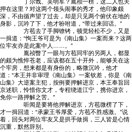
丁尔戬、吴明军？胤祯一楞，这二人也关
押在这里？对这两个领头闹事的秀才，他印象颇
深，不由循声望了过去，却是只见两个俯伏在地的
身影，沉吟了下，他才吩咐道，“带过来回话。”
方苞去了手脚镣铐，顿觉轻松不少，又是
一揖道：“恂王爷可是为《南山集》一案而来？这两
位牢友亦是此案中人……。”
胤祯瞥了一眼与方苞同牢的另两人，都显
的颇为憔悴苍老，应该都在五十开外，能够关在这
个牢房，想来都是有身份的，略微沉吟，他才
道：“本王并非审理《南山集》一案钦差，你是《南
山集》大逆案主犯，按例要押解进京，本王奉旨回
京述职，怜惜你文才，专程绕道江宁，携你进京，
免你一路押解之苦。”
听闻是要将他押解进京，方苞微楞了下，
才一揖回道：“承蒙王爷厚爱，方苞不胜感激。”说
着，回头对两位牢友又是拱手做揖，三人皆是心情
沉重，默然辞别。