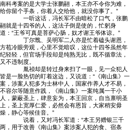
南科考案的是大学士张鹏翮，本王亦不令你为难，
给你留个手条，你着人交给他，就没你事了。”
一听这话，冯长军不由暗松了口气，张鹏
翮就是十四爷的人，这法子倒是使的，忙躬身
道：“王爷可真是菩萨心肠，奴才谢王爷体谅。”
丁尔戬、吴明军二人亦是忙着磕头谢恩，
方苞冷眼旁观，心里不觉暗叹，这位十四爷虽然年
纪轻轻，但官场手段却是纯熟无比，既不循章法，
又不违制度。
胤祯却是转过身来扫了一眼，见一众犯人
皆是一脸热切的盯着这边，又说道：“《南山集》一
案，涉案人犯多为士林中人，国家作养人才不易，
不容尔等随意作践，《南山集》一案纯属一干小
人，蒙蔽圣上，肆意妄为，本王回京，自当禀明圣
上，圣上宽厚仁爱，必然会有恩旨，大家稍安毋
燥，静心等候佳音。”
说着，又对冯长军道：“本王另赠银三千
两，用于改善《南山集》案涉案人犯的食、宿条