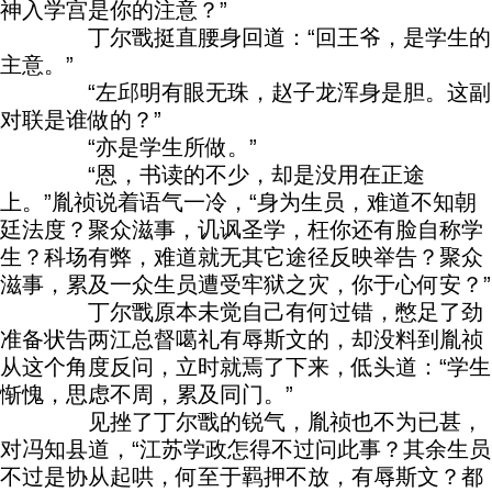
神入学宫是你的注意？”
丁尔戬挺直腰身回道：“回王爷，是学生的
主意。”
“左邱明有眼无珠，赵子龙浑身是胆。这副
对联是谁做的？”
“亦是学生所做。”
“恩，书读的不少，却是没用在正途
上。”胤祯说着语气一冷，“身为生员，难道不知朝
廷法度？聚众滋事，讥讽圣学，枉你还有脸自称学
生？科场有弊，难道就无其它途径反映举告？聚众
滋事，累及一众生员遭受牢狱之灾，你于心何安？”
丁尔戬原本未觉自己有何过错，憋足了劲
准备状告两江总督噶礼有辱斯文的，却没料到胤祯
从这个角度反问，立时就焉了下来，低头道：“学生
惭愧，思虑不周，累及同门。”
见挫了丁尔戬的锐气，胤祯也不为已甚，
对冯知县道，“江苏学政怎得不过问此事？其余生员
不过是协从起哄，何至于羁押不放，有辱斯文？都