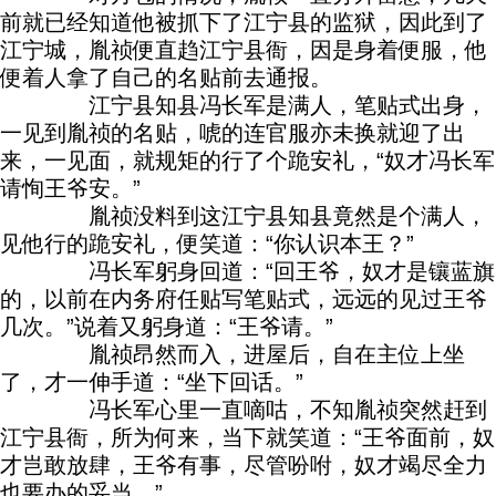
前就已经知道他被抓下了江宁县的监狱，因此到了
江宁城，胤祯便直趋江宁县衙，因是身着便服，他
便着人拿了自己的名贴前去通报。
江宁县知县冯长军是满人，笔贴式出身，
一见到胤祯的名贴，唬的连官服亦未换就迎了出
来，一见面，就规矩的行了个跪安礼，“奴才冯长军
请恂王爷安。”
胤祯没料到这江宁县知县竟然是个满人，
见他行的跪安礼，便笑道：“你认识本王？”
冯长军躬身回道：“回王爷，奴才是镶蓝旗
的，以前在内务府任贴写笔贴式，远远的见过王爷
几次。”说着又躬身道：“王爷请。”
胤祯昂然而入，进屋后，自在主位上坐
了，才一伸手道：“坐下回话。”
冯长军心里一直嘀咕，不知胤祯突然赶到
江宁县衙，所为何来，当下就笑道：“王爷面前，奴
才岂敢放肆，王爷有事，尽管吩咐，奴才竭尽全力
也要办的妥当。”