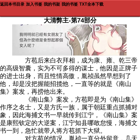
返回本书目录
加入书签
我的书架
我的书签
TXT全本下载
大清弊主-第74部分
方苞后来白衣拜相，成为康、雍、乾三帝
的高级智囊，实为不可多得的谋士，他因是正牌子
的进士出身，而且性情高傲，胤祯虽然早想到了
他，却是没把握能招揽他，一直等的就是《南山
集》案发，再捞他出来。
《南山集》案发，方苞即是为《南山集》
作序之名士，又是方氏一族，属于朝廷重点抓捕对
象，因此海捕文书一早就传到江宁，《南山集》案
是康熙钦定的大逆案，江宁知县哪敢怠慢，海捕文
书一到，急忙就带人将方苞抓下大狱。
对方苞的情况，胤祯一直分外留意，几天