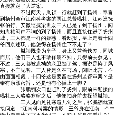
直接就定了大逆案。
不过两天，胤祯一行就赶到了扬州，奉旨
到扬州会审江南科考案的两江总督噶礼、江苏巡抚
张伯行、安徽巡抚梁世勋三人已是早到了扬州，闻
知胤祯闷声不响的到了扬州，而且直接住进了扬州
城，三人都是一样的疑惑，看邸报，皇上是着十四
爷回京述职，他怎得在扬州住下不走了？
胤祯既贵为皇子，身上又兼着钦差，同城
而居，他们三人也不敢佯装不知，只得前去参见，
不过，三人都被胤祯的亲卫挡了驾，据说是染了风
寒，不宜见客。三人皆是久在官场，闻听此言，不
由面面相觑，十四爷这是要留在扬州监督审案？是
奉有康熙密旨，还是他有心插上一脚？
张鹏翮次日也赶到了扬州，跟前来迎接的
噶礼三人略略寒暄之后，他便抽身前去探望胤祯。
二人见面见礼寒暄几句之后，张鹏翮就直
接问道：“江南科考案的情形，王爷身在江南，个中