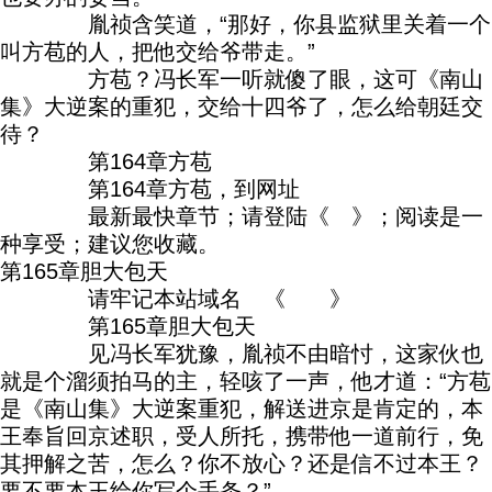
胤祯含笑道，“那好，你县监狱里关着一个
叫方苞的人，把他交给爷带走。”
方苞？冯长军一听就傻了眼，这可《南山
集》大逆案的重犯，交给十四爷了，怎么给朝廷交
待？
第164章方苞
第164章方苞，到网址
最新最快章节；请登陆《 》；阅读是一
种享受；建议您收藏。
第165章胆大包天
请牢记本站域名 《 》
第165章胆大包天
见冯长军犹豫，胤祯不由暗忖，这家伙也
就是个溜须拍马的主，轻咳了一声，他才道：“方苞
是《南山集》大逆案重犯，解送进京是肯定的，本
王奉旨回京述职，受人所托，携带他一道前行，免
其押解之苦，怎么？你不放心？还是信不过本王？
要不要本王给你写个手条？”