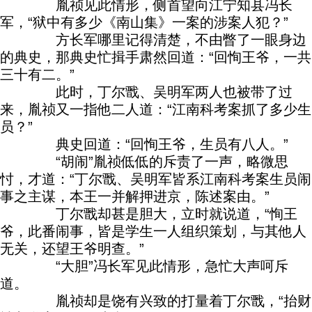
胤祯见此情形，侧首望向江宁知县冯长
军，“狱中有多少《南山集》一案的涉案人犯？”
方长军哪里记得清楚，不由瞥了一眼身边
的典史，那典史忙揖手肃然回道：“回恂王爷，一共
三十有二。”
此时，丁尔戬、吴明军两人也被带了过
来，胤祯又一指他二人道：“江南科考案抓了多少生
员？”
典史回道：“回恂王爷，生员有八人。”
“胡闹”胤祯低低的斥责了一声，略微思
忖，才道：“丁尔戬、吴明军皆系江南科考案生员闹
事之主谋，本王一并解押进京，陈述案由。”
丁尔戬却甚是胆大，立时就说道，“恂王
爷，此番闹事，皆是学生一人组织策划，与其他人
无关，还望王爷明查。”
“大胆”冯长军见此情形，急忙大声呵斥
道。
胤祯却是饶有兴致的打量着丁尔戬，“抬财