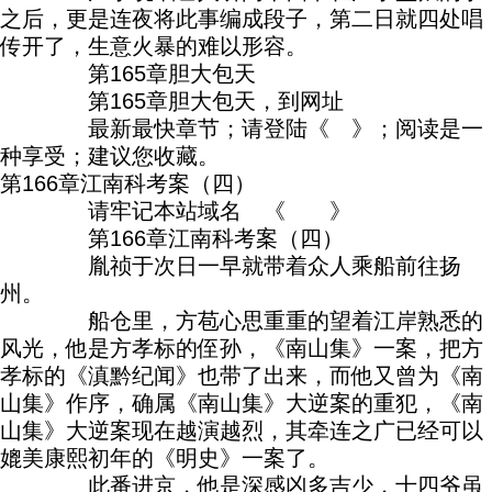
之后，更是连夜将此事编成段子，第二日就四处唱
传开了，生意火暴的难以形容。
第165章胆大包天
第165章胆大包天，到网址
最新最快章节；请登陆《 》；阅读是一
种享受；建议您收藏。
第166章江南科考案（四）
请牢记本站域名 《 》
第166章江南科考案（四）
胤祯于次日一早就带着众人乘船前往扬
州。
船仓里，方苞心思重重的望着江岸熟悉的
风光，他是方孝标的侄孙，《南山集》一案，把方
孝标的《滇黔纪闻》也带了出来，而他又曾为《南
山集》作序，确属《南山集》大逆案的重犯，《南
山集》大逆案现在越演越烈，其牵连之广已经可以
媲美康熙初年的《明史》一案了。
此番进京，他是深感凶多吉少，十四爷虽