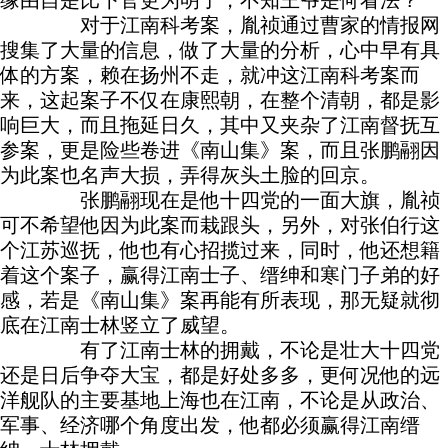
缘由自是比下官更为明了，不知王爷是何看法？”
对于江南科考案，胤祯通过曹家的情报网
搜集了大量的信息，做了大量的分析，心中早有具
体的方案，赖在扬州不走，就冲这江南科考案而
来，这起案子不仅在康熙朝，在整个清朝，都是影
响巨大，而且拖延日久，其中又夹杂了江南督抚互
参案，更是险些卷进《南山集》案，而且张鹏翮因
为此案也名声大损，弄得灰头土脸的回京。
张鹏翮现在是他十四党的一面大旗，胤祯
可不希望他因为此案而栽跟头，另外，对张伯行这
个江苏巡抚，他也有心招揽过来，同时，他还想籍
着这个案子，赢得江南士子、缙绅和寒门子弟的好
感，若是《南山集》案再能有所表现，那无疑就彻
底在江南士林竖立了威望。
有了江南士林的拥戴，不论是壮大十四党
还是日后争夺大宝，都是好处多多，更何况他的远
洋舰队的主要基地上海也在江南，不论是从政治、
军事、经济哪个角度出发，他都必须赢得江南缙