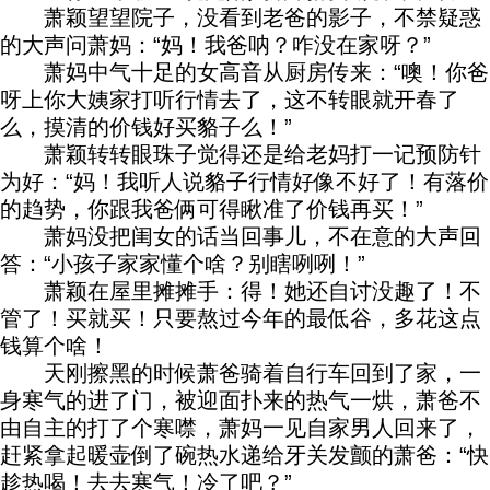
萧颖望望院子，没看到老爸的影子，不禁疑惑
的大声问萧妈：“妈！我爸呐？咋没在家呀？”
萧妈中气十足的女高音从厨房传来：“噢！你爸
呀上你大姨家打听行情去了，这不转眼就开春了
么，摸清的价钱好买貉子么！”
萧颖转转眼珠子觉得还是给老妈打一记预防针
为好：“妈！我听人说貉子行情好像不好了！有落价
的趋势，你跟我爸俩可得瞅准了价钱再买！”
萧妈没把闺女的话当回事儿，不在意的大声回
答：“小孩子家家懂个啥？别瞎咧咧！”
萧颖在屋里摊摊手：得！她还自讨没趣了！不
管了！买就买！只要熬过今年的最低谷，多花这点
钱算个啥！
天刚擦黑的时候萧爸骑着自行车回到了家，一
身寒气的进了门，被迎面扑来的热气一烘，萧爸不
由自主的打了个寒噤，萧妈一见自家男人回来了，
赶紧拿起暖壶倒了碗热水递给牙关发颤的萧爸：“快
趁热喝！去去寒气！冷了吧？”