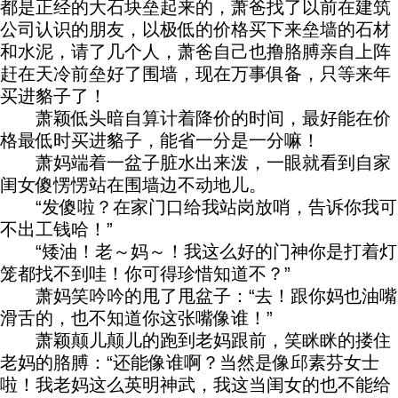
都是正经的大石块垒起来的，萧爸找了以前在建筑
公司认识的朋友，以极低的价格买下来垒墙的石材
和水泥，请了几个人，萧爸自己也撸胳膊亲自上阵
赶在天冷前垒好了围墙，现在万事俱备，只等来年
买进貉子了！
萧颖低头暗自算计着降价的时间，最好能在价
格最低时买进貉子，能省一分是一分嘛！
萧妈端着一盆子脏水出来泼，一眼就看到自家
闺女傻愣愣站在围墙边不动地儿。
“发傻啦？在家门口给我站岗放哨，告诉你我可
不出工钱哈！”
“矮油！老～妈～！我这么好的门神你是打着灯
笼都找不到哇！你可得珍惜知道不？”
萧妈笑吟吟的甩了甩盆子：“去！跟你妈也油嘴
滑舌的，也不知道你这张嘴像谁！”
萧颖颠儿颠儿的跑到老妈跟前，笑眯眯的搂住
老妈的胳膊：“还能像谁啊？当然是像邱素芬女士
啦！我老妈这么英明神武，我这当闺女的也不能给