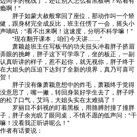
边同学的视线了，还让别人怎么看黑板啊？站着有
瘾啊！”
胖子如蒙大赦般窜回了座位，那动作叫一个矫
健，跟身材完全成反比，班主任愣了一会，摇头小
声嘀咕：“看不出来啊！这速度，分明不科学嘛！”
“现在翻开课本，咱们今天讲……”
萧颖趁班主任写板书的功夫扭头冲着胖子挤眉
弄眼的挑衅，胖子这下可学乖了，坐的板正，一副
认真听讲的样子，惹不起你，就无视你，胖子终于
在大姐头的压迫下达到了全新的境界，真乃可喜可
贺！
胖子没有像萧颖意想中的炸毛，萧颖终于觉得
没意思了，嘴一撇，转回身装好学生去了，胖子呼
的松了口气，艾玛，大姐头实在太难搞了！
罗丽目不斜视的盯着黑板，用胳膊肘撞了撞胖
子，胖子余光睨了眼同桌，不情不愿的低声问：“干
嘛！没看我正听讲呢么！”
作者有话要说：