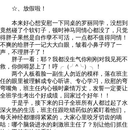
☆、放假啦！
本来好心想安慰一下同桌的罗丽同学，没想到
竟然碰了个软钉子，顿时神马同情心都没了，只觉
得胖子果然是自作孽不可活，一点都不值得同情！
不爽的给胖子一记大大白眼，皱着小鼻子哼了一
声，不理胖子了！
胖子一看：耶？我都没生气你刚刚对我见死不
救，你倒嘚瑟上了！哼╭（╯^╰）╮！
两个人板着脸一副生人勿近的模样，落在班主
任的眼里被理解成专心听讲、专心学习，欣慰的弯
弯嘴角，班主任内心顿时豪情万丈，发誓一定要让
全班学生考出个好成绩，回家过个好年！！
于是乎，接下来的日子全班所有人都过起了水
深火热的生活，班主任跟吃错药似的紧盯着他们，
每天神经都绷得紧紧的，大家心里咬牙切齿的嘀
咕：哪个脑袋进水的刺激班主任了？别让他们抓住