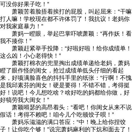
可没你好果子吃！”
萧颖苦着脸捂着挨打的屁股，叫起屈来：“干嘛
打人嘛！学校现在都不许体罚了！我抗议！老妈你
对我家庭暴力！”
萧妈一瞪眼，举起巴掌吓唬萧颖：“再作妖！看
我不揍你！”
萧颖赶紧举手投降：“好啦好啦！给你成绩单！
这么凶！小心老得快！”
萧颖打棉衣的兜里掏出成绩单递给老妈，萧妈
瞪了眼作怪的闺女，抢过成绩单低头仔细的看起
来，好顷满脸喜色的抖抖手里的纸张：“行啊！不愧
是我邱素芬的闺女！硬是要得！不错不错，考得挺
好！说吧！今儿想吃啥？啥好吃的妈都给你做，好
好犒劳我大闺女！”
萧颖嘚瑟的高昂着头：“看吧！你闺女从来不说
假话！考得不赖吧！咱今儿个吃顿饺子呗！”
萧妈乐滋滋的满口答应：“中！晚上给你捏饺
子！让你吃个够！”说完萧妈麻利的下炕和面去了！