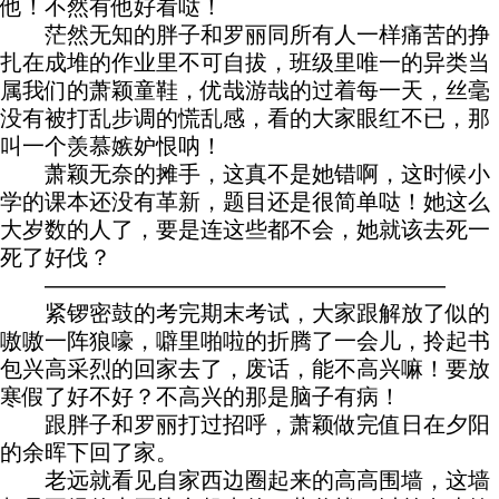
他！不然有他好看哒！
茫然无知的胖子和罗丽同所有人一样痛苦的挣
扎在成堆的作业里不可自拔，班级里唯一的异类当
属我们的萧颖童鞋，优哉游哉的过着每一天，丝毫
没有被打乱步调的慌乱感，看的大家眼红不已，那
叫一个羡慕嫉妒恨呐！
萧颖无奈的摊手，这真不是她错啊，这时候小
学的课本还没有革新，题目还是很简单哒！她这么
大岁数的人了，要是连这些都不会，她就该去死一
死了好伐？
——————————————————
紧锣密鼓的考完期末考试，大家跟解放了似的
嗷嗷一阵狼嚎，噼里啪啦的折腾了一会儿，拎起书
包兴高采烈的回家去了，废话，能不高兴嘛！要放
寒假了好不好？不高兴的那是脑子有病！
跟胖子和罗丽打过招呼，萧颖做完值日在夕阳
的余晖下回了家。
老远就看见自家西边圈起来的高高围墙，这墙