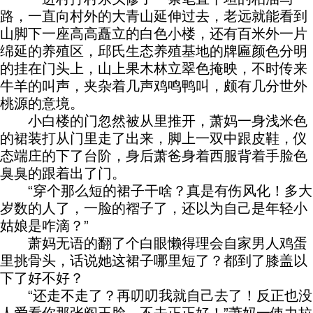
路，一直向村外的大青山延伸过去，老远就能看到
山脚下一座高高矗立的白色小楼，还有百米外一片
绵延的养殖区，邱氏生态养殖基地的牌匾颜色分明
的挂在门头上，山上果木林立翠色掩映，不时传来
牛羊的叫声，夹杂着几声鸡鸣鸭叫，颇有几分世外
桃源的意境。
小白楼的门忽然被从里推开，萧妈一身浅米色
的裙装打从门里走了出来，脚上一双中跟皮鞋，仪
态端庄的下了台阶，身后萧爸身着西服背着手脸色
臭臭的跟着出了门。
“穿个那么短的裙子干啥？真是有伤风化！多大
岁数的人了，一脸的褶子了，还以为自己是年轻小
姑娘是咋滴？”
萧妈无语的翻了个白眼懒得理会自家男人鸡蛋
里挑骨头，话说她这裙子哪里短了？都到了膝盖以
下了好不好？
“还走不走了？再叨叨我就自己去了！反正也没