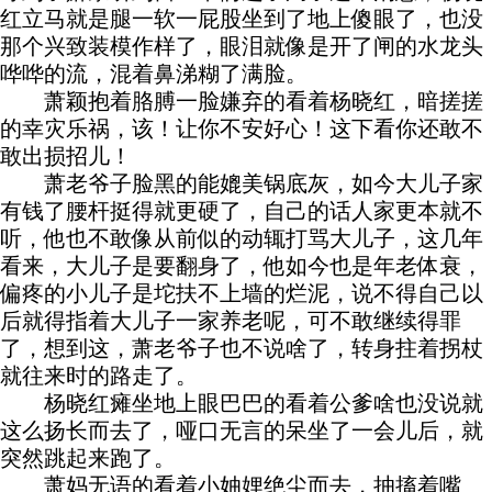
红立马就是腿一软一屁股坐到了地上傻眼了，也没
那个兴致装模作样了，眼泪就像是开了闸的水龙头
哗哗的流，混着鼻涕糊了满脸。
萧颖抱着胳膊一脸嫌弃的看着杨晓红，暗搓搓
的幸灾乐祸，该！让你不安好心！这下看你还敢不
敢出损招儿！
萧老爷子脸黑的能媲美锅底灰，如今大儿子家
有钱了腰杆挺得就更硬了，自己的话人家更本就不
听，他也不敢像从前似的动辄打骂大儿子，这几年
看来，大儿子是要翻身了，他如今也是年老体衰，
偏疼的小儿子是坨扶不上墙的烂泥，说不得自己以
后就得指着大儿子一家养老呢，可不敢继续得罪
了，想到这，萧老爷子也不说啥了，转身拄着拐杖
就往来时的路走了。
杨晓红瘫坐地上眼巴巴的看着公爹啥也没说就
这么扬长而去了，哑口无言的呆坐了一会儿后，就
突然跳起来跑了。
萧妈无语的看着小妯娌绝尘而去，抽搐着嘴