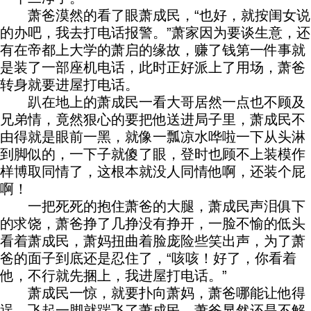
萧爸漠然的看了眼萧成民，“也好，就按闺女说
的办吧，我去打电话报警。”萧家因为要谈生意，还
有在帝都上大学的萧启的缘故，赚了钱第一件事就
是装了一部座机电话，此时正好派上了用场，萧爸
转身就要进屋打电话。
趴在地上的萧成民一看大哥居然一点也不顾及
兄弟情，竟然狠心的要把他送进局子里，萧成民不
由得就是眼前一黑，就像一瓢凉水哗啦一下从头淋
到脚似的，一下子就傻了眼，登时也顾不上装模作
样博取同情了，这根本就没人同情他啊，还装个屁
啊！
一把死死的抱住萧爸的大腿，萧成民声泪俱下
的求饶，萧爸挣了几挣没有挣开，一脸不愉的低头
看着萧成民，萧妈扭曲着脸庞险些笑出声，为了萧
爸的面子到底还是忍住了，“咳咳！好了，你看着
他，不行就先捆上，我进屋打电话。”
萧成民一惊，就要扑向萧妈，萧爸哪能让他得
逞，飞起一脚就踹飞了萧成民，萧爸显然还是不解