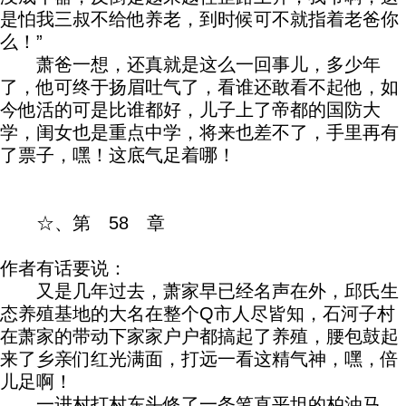
是怕我三叔不给他养老，到时候可不就指着老爸你
么！”
萧爸一想，还真就是这么一回事儿，多少年
了，他可终于扬眉吐气了，看谁还敢看不起他，如
今他活的可是比谁都好，儿子上了帝都的国防大
学，闺女也是重点中学，将来也差不了，手里再有
了票子，嘿！这底气足着哪！
☆、第 58 章
作者有话要说：
又是几年过去，萧家早已经名声在外，邱氏生
态养殖基地的大名在整个Q市人尽皆知，石河子村
在萧家的带动下家家户户都搞起了养殖，腰包鼓起
来了乡亲们红光满面，打远一看这精气神，嘿，倍
儿足啊！
一进村打村东头修了一条笔直平坦的柏油马