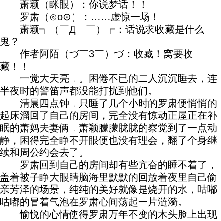
萧颖（眯眼）：你说梦话！！
罗肃（⊙o⊙）：……虚惊一场！
萧颖┑（￣Д ￣）┍：话说求收藏是什么
鬼？
作者阿陌（づ￣3￣）づ：收藏！窝要收
藏！！
一觉大天亮，。困倦不已的二人沉沉睡去，连
半夜时的警笛声都没能打扰到他们。
清晨四点钟，只睡了几个小时的罗肃便悄悄的
起床溜回了自己的房间，完全没有惊动正屋正在补
眠的萧妈夫妻俩，萧颖朦朦胧胧的察觉到了一点动
静，困得完全睁不开眼便也没有理会，翻了个身继
续和周公约会去了。
罗肃回到自己的房间却有些亢奋的睡不着了，
盖着被子睁大眼睛脑海里默默的回放着夜里自己偷
亲芳泽的场景，纯纯的美好就像是烧开的水，咕嘟
咕嘟的冒着气泡在罗肃心间荡起一片涟漪。
愉悦的心情使得罗肃万年不变的木头脸上出现