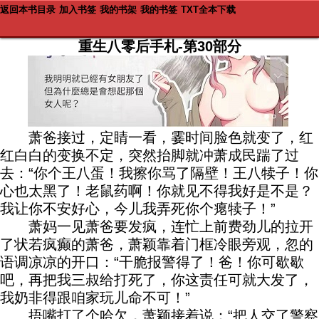
返回本书目录
加入书签
我的书架
我的书签
TXT全本下载
重生八零后手札-第30部分
萧爸接过，定睛一看，霎时间脸色就变了，红
红白白的变换不定，突然抬脚就冲萧成民踹了过
去：“你个王八蛋！我擦你骂了隔壁！王八犊子！你
心也太黑了！老鼠药啊！你就见不得我好是不是？
我让你不安好心，今儿我弄死你个瘪犊子！”
萧妈一见萧爸要发疯，连忙上前费劲儿的拉开
了状若疯癫的萧爸，萧颖靠着门框冷眼旁观，忽的
语调凉凉的开口：“干脆报警得了！爸！你可歇歇
吧，再把我三叔给打死了，你这责任可就大发了，
我奶非得跟咱家玩儿命不可！”
捂嘴打了个哈欠，萧颖接着说：“把人交了警察