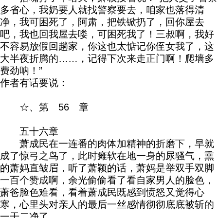
多省心，我奶要人就找警察要去，咱家也落得清
净，我可困死了，阿肃，把铁锨扔了，回你屋去
吧，我也回我屋去喽，可困死我了！三叔啊，我好
不容易放假回趟家，你这也太惦记你侄女我了，这
大半夜折腾的……，记得下次来走正门啊！爬墙多
费劲呐！”
作者有话要说：
☆、第 56 章
五十六章
萧成民在一连番的肉体加精神的折磨下，早就
成了惊弓之鸟了，此时瘫软在地一身的尿骚气，熏
的萧妈直皱眉，听了萧颖的话，萧妈是举双手双脚
一百个赞成啊，余光偷偷看了看自家男人的脸色，
萧爸脸色难看，看着萧成民既感到愤怒又觉得心
寒，心里头对亲人的最后一丝感情彻彻底底被斩的
一干二净了。