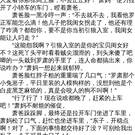
人爱看你那张阎王脸，不去正正好！”萧妈一使力拉
开了小轿车的车门，瞪着萧爸。
萧爸脸一黑冷哼一声：“不去就不去，我看他罗
正军能怎么滴！他儿子把我闺女拐走了，他还有理
了咋滴？都怨你，要不是你当初引狼入室，我闺女
能让人叼走？”
“这能怨我啊？引狼入室的是你的宝贝闺女好
不？这死丫头平时看着贼尖溜滑的，到头来傻了吧
唧的一头栽到罗肃的手里了，连人命都搞出来，你
说咋办？”萧妈一想起来就郁猝。
萧爸脸红脖子粗的重重喘了几口气：“罗肃那个
小兔崽子，平日里装的人模狗样的，没想到他是个
白皮黑芝麻馅的，真是会咬人的狗不叫啊！”
“行了行了！现在说啥都晚了，赶紧的上车
吧！”萧妈不耐烦的催促。
萧爸跺跺脚，最终还是拉开车门坐进了车里，
萧妈松了口气，赶忙也坐进车里，“东子，开稳点
啊！对了，下面的事情都交待好了没？可别给我出