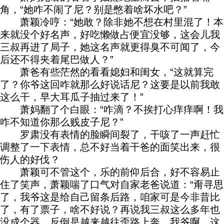
角，“她咋不闹了尼？别是憋着啥坏水吧？”
萧颖冷哼：“她敢？除非她不想在村里混了！本
来就没个好名声，好吃懒做占便宜没够，这会儿我
三叔再进了局子，她这名声就更得臭不可闻了，今
后还不得夹着尾巴做人？”
萧爸有些茫然的看看媳妇和闺女，“这就算完
了？你爷这回咋就那么好说话尼？这要是以前我敢
这么干，早大耳瓜子抽过来了！”
萧妈翻了个白眼：“咋滴？不挨打心痒痒啊！我
咋不知道你那么贱皮子尼？”
罗肃没有表情的脸瞬间裂了，干咳了一声赶忙
调整了一下表情，总不好当着干爸的面笑出来，很
伤人的好伐？
萧颖可不管这个，乐的前仰后合，好不容易止
住了笑声，萧颖喘了口气对自家老爸说道：“甭寻思
了，我爷这是给自己留条后路，咱家可是今非昔比
了，有了票子，啥不好说？再说我三叔这么多年也
没成个器，反倒是越来越往歪路上奔，我爷啊，这