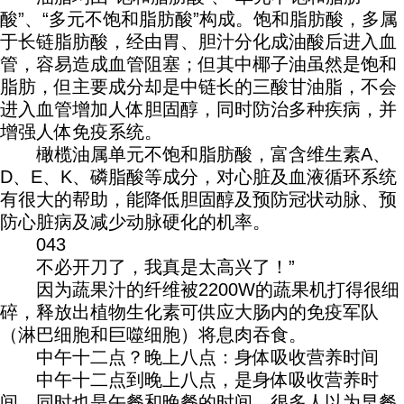
酸”、“多元不饱和脂肪酸”构成。饱和脂肪酸，多属
于长链脂肪酸，经由胃、胆汁分化成油酸后进入血
管，容易造成血管阻塞；但其中椰子油虽然是饱和
脂肪，但主要成分却是中链长的三酸甘油脂，不会
进入血管增加人体胆固醇，同时防治多种疾病，并
增强人体免疫系统。
橄榄油属单元不饱和脂肪酸，富含维生素A、
D、E、K、磷脂酸等成分，对心脏及血液循环系统
有很大的帮助，能降低胆固醇及预防冠状动脉、预
防心脏病及减少动脉硬化的机率。
043
不必开刀了，我真是太高兴了！”
因为蔬果汁的纤维被2200W的蔬果机打得很细
碎，释放出植物生化素可供应大肠内的免疫军队
（淋巴细胞和巨噬细胞）将息肉吞食。
中午十二点？晚上八点：身体吸收营养时间
中午十二点到晚上八点，是身体吸收营养时
间，同时也是午餐和晚餐的时间。很多人以为早餐