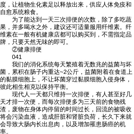
度，让植物生化素足以释放出来，供应人体免疫和
自愈系统粮食。
为了能达到一天三次排便的次数，除了多吃蔬
果，并多喝水之外，建议还可适量服用纤维素。纤
维素在一般有机健康店都可以购买到，不需指定品
牌，只要天然无味的即可。
②健康排便
041
我们的消化系统每天繁殖着无数兆的益菌与坏
菌，累积在肠子内重达~2公斤，益菌附着在食道上
的黏膜细胞上，不让坏菌穿过黏膜细胞入侵身体，
彼此相生相克以保持平衡。
现代人一天都只维持一次排便，有人甚至好几
天才排一次便，而每次排便多为三天前的食物残
渣，废物在身体内停留的时间过长，回流的被吸收
将会污染血液，造成肝脏和肾脏负荷，长久下来就
会导致大肠内长出息肉，以及增加罹患肠癌的机
率。