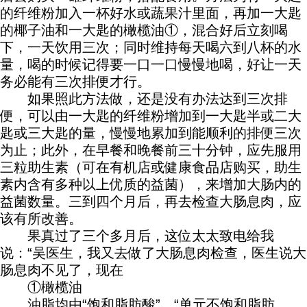
的纤维粉加入一杯好水或蔬果汁里面，再加一大匙
的椰子油和一大匙的橄榄油①，混合好后立刻喝
下，一天饮用三次；同时维持每天喝六到八杯的水
量，喝的时候记得要一口一口慢慢地喝，好让一天
务必能有三次排便才行。
如果照此方法做，还是没有办法达到三次排
便，可以由一大匙的纤维粉增加到一大匙半或二大
匙或三大匙的量，慢慢地累加到能顺利的排便三次
为止；此外，在早餐和晚餐前三十分钟，应先服用
三粒助生素（可在有机店或健康食品店购买，助生
素内含有多种以上优质的益菌），来增加大肠内的
益菌数量。三到四个月后，再去检查大肠息肉，应
该有所改善。
果真过了三个多月后，这位太太致电给我
说：“吴医生，我又去做了大肠息肉检查，医生说大
肠息肉不见了，现在
①橄榄油
油脂均由“饱和脂肪酸”、“单元不饱和脂肪