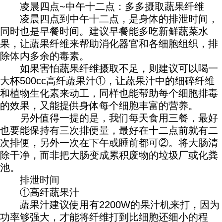
凌晨四点~中午十二点：多多摄取蔬果纤维
凌晨四点到中午十二点，是身体的排泄时间，
同时也是早餐时间。建议早餐能多吃新鲜蔬菜水
果，让蔬果纤维来帮助消化器官和各细胞组织，排
除体内多余的毒素。
如果害怕蔬果纤维摄取不足，则建议可以喝一
大杯500cc高纤蔬果汁①，让蔬果汁中的细碎纤维
和植物生化素来动工，同样也能帮助每个细胞排毒
的效果，又能提供身体每个细胞丰富的营养。
另外值得一提的是，我们每天食用三餐，最好
也要能保持有三次排便量，最好在十二点前就有二
次排便，另外一次在下午或睡前都可②。将大肠清
除干净，而非把大肠变成累积废物的垃圾厂或化粪
池。
排泄时间
①高纤蔬果汁
蔬果汁建议使用有2200W的果汁机来打，因为
功率够强大，才能将纤维打到比细胞还细小的程