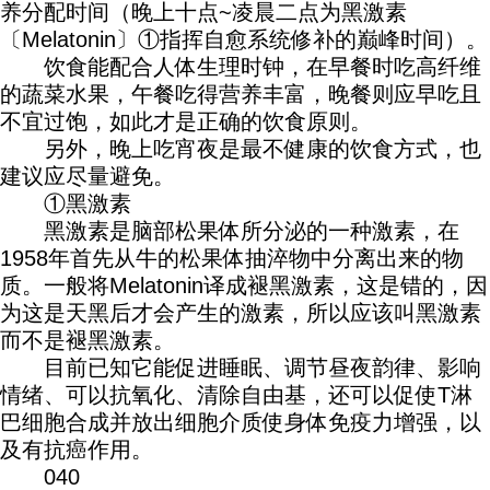
养分配时间（晚上十点~凌晨二点为黑激素
〔Melatonin〕①指挥自愈系统修补的巅峰时间）。
饮食能配合人体生理时钟，在早餐时吃高纤维
的蔬菜水果，午餐吃得营养丰富，晚餐则应早吃且
不宜过饱，如此才是正确的饮食原则。
另外，晚上吃宵夜是最不健康的饮食方式，也
建议应尽量避免。
①黑激素
黑激素是脑部松果体所分泌的一种激素，在
1958年首先从牛的松果体抽淬物中分离出来的物
质。一般将Melatonin译成褪黑激素，这是错的，因
为这是天黑后才会产生的激素，所以应该叫黑激素
而不是褪黑激素。
目前已知它能促进睡眠、调节昼夜韵律、影响
情绪、可以抗氧化、清除自由基，还可以促使T淋
巴细胞合成并放出细胞介质使身体免疫力增强，以
及有抗癌作用。
040