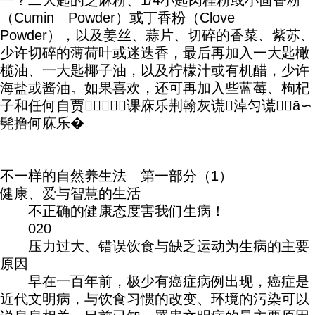
一？二大匙的芝麻粉、1/4小匙肉桂粉或小茴香粉
（Cumin Powder）或丁香粉（Clove
Powder），以及姜丝、蒜片、切碎的香菜、紫苏、
少许切碎的薄荷叶或迷迭香，最后再加入一大匙橄
榄油、一大匙椰子油，以及柠檬汁或有机醋，少许
海盐或酱油。如果喜欢，还可再加入些蓝莓、枸杞
子和任何自贾┦课庥乐荆翰灰谎淖匀谎ā∽
髡撸何庥乐�
不一样的自然养生法 第一部分（1）
健康、爱与智慧的生活
不正确的健康态度害我们生病！
020
压力过大、错误饮食与缺乏运动为生病的主要
原因
早在一百年前，极少有癌症病例出现，癌症是
近代文明病，与饮食习惯的改变、环境的污染可以