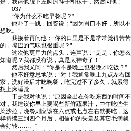
是，我请他脱下左脚的鞋子和袜子，然后问他：
037
“你为什么不吃早餐呢？”
他吓了一跳，回答说：“因为胃口不好，所以不
想吃。”
我接着再问他：“你的口里是不是常常觉得苦苦
的，嘴巴的气味也很重呢？”
这次他更用力的点头，连声说：“是是，你怎么
知道呢？我都没有说，真是太神奇了！”
然后我又问：“你是不是晚上也很晚才吃饭？”
他不好意思地说：“对！我通常晚上九点左右回
家，洗好澡后才吃晚餐，吃完过不了多久，就累得
想上床睡觉……”
于是我对他说：“原因全出在你吃东西的时间不
对，我建议你早上要喝些新鲜蔬果汁，中午吃些生
菜沙拉，晚餐则应该在六点或七点左右就要吃，这
样持续三到四个月后，相信你的头晕及其它毛病就
会好转……。”