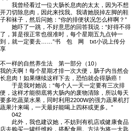
我曾经看过一位大肠长息肉的太太，因为不想
开刀切除息肉，因此来找我。我请她脱掉左脚的鞋
子和袜子，然后问她：“你的排便状况怎么样啊？”
她吓了一跳，不好意思的回答我说：“好得不得
了，算是很正常也很准时，每个星期五九点钟一
到，就一定要去……”书 包 网 txt小说上传分
享
不一样的自然养生法 第一部分（10）
我的天啊！每个星期才排一次大便，肠子内当然会
长息肉！如果继续这样下去，恐怕就会得肠癌！
于是我对她说：“每个人一天一定要有三次排
便，这样才能彻底将大肠内的废物清除，所以每天
要多吃蔬菜水果，同时利用2200W的强力蔬果机打
蔬果汁来喝，一天最好能喝上四杯或更多。”
042
此外，我也建议她，不妨到有机店或健康食品
店去购买一罐纤维粉，搭配食用。方法为将一大匙