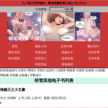
八二电子书手机站，最省流量的良心站
[注册]
[登录]
小说搜索：
首页
最新上传
总排行榜
魔法玄幻
都市言情
武侠仙侠
穿越古今
历史军事
科幻恐怖
耽美同人
游戏动漫
文学名著
经管其他
香艳激情
经管其他排行:
日排行
周排行
月排行
总排行
|
日推荐
周推荐
月推荐
总推荐
|
日收藏
周收藏
月收藏
总收藏
|
字数排行
经管其他电子书列表
海贼王之大文豪
大小:1538K 人气:142 上传:
忙
更新:2022-09-21