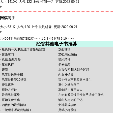
大小:1410K 人气:122 上传:
打倒一切
更新:2022-09-21
网棋高手
大小:631K 人气:120 上传:
披荆斩棘
更新:2022-09-21
共4504本 当前第7/282页
<<
<
1
2
3
4
5
6
7
8
9
10
>
>>
经管其他电子书推荐
·
最长的一天:我见证了诺曼底登陆
·
双面独狼
·
超级掌门
·
25位商业领袖
·
总裁,先吃后爱
·
契约精神
·
赢在执行
·
拥抱失恋
·
翅膀
·
上市公司48大财务迷局
·
巴菲特选股十招
·
内衣推销员
·
巴菲特投资10堂课
·
我为什么不要应届毕业生
·
壹掌遮天
·
重生之拳台杀手
·
死神之狂徒
·
革命吧！魔王大人
·
最强兄长系统
·
在热血番里过日常似乎搞错了什么
·
原始美食宝典
·
浦山实与光的日记
·
四代目的最强辅助
·
女神养成攻略
·
一觉醒来听说我结婚了
·
足球小将系统