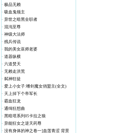
·
极品无赖
·
吸血鬼领主
·
异世之暗黑全职者
·
混沌至尊
·
神级大法师
·
残兵传说
·
我的美女巫师老婆
·
道器纵横
·
六道焚天
·
无赖走洪荒
·
弑神狂徒
·
爱上小女子:嗜剑魔女俏盟主(全文)
·
天上掉下个帝军长
·
霸血狂龙
·
通缉狂想曲
·
黑暗塔系列05卡拉之狼
·
异能狂女之逆天药尊
·
没有身体的神之卷一]血莲青涩 背景