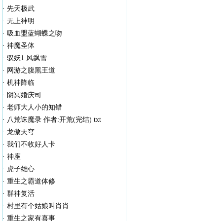
·
先天极武
·
无上神明
·
吸血盟蓝蝴蝶之吻
·
神魔圣体
·
驭妖1 风飘雪
·
网游之腹黑王道
·
机神降临
·
阴冥婚庆司
·
老师大人小的知错
·
八荒诛魔录 作者:开荒(完结) txt
·
龙傲天穹
·
我们不收好人卡
·
神座
·
虎子雄心
·
重生之霸道体修
·
群神复活
·
村里有个姑娘叫肖肖
·
重生之家有喜事