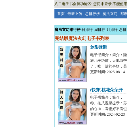
八二电子书会员功能区: 您尚未登录,不能使用
首页
最新上传
总排行榜
魔法玄幻
都
魔法玄幻排行榜:
日排行
周排行
月排行
总排
完结版魔法玄幻电子书列表
剑影迷踪
电子书简介：
简介：隆
旅几乎绝迹，天地白茫
了，唯一活的事物，是飘舞的
更新时间:
2025-08-14
(快穿)桃花朵朵开
电子书简介：
简介：十
称。按爪温馨提示：苏
的心血，看也好不看也
更新时间:
2024-02-23