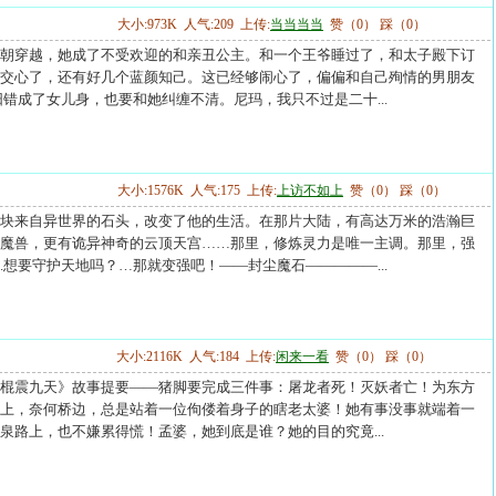
大小:973K 人气:209 上传:
当当当当
赞（0） 踩（0）
朝穿越，她成了不受欢迎的和亲丑公主。和一个王爷睡过了，和太子殿下订
交心了，还有好几个蓝颜知己。这已经够闹心了，偏偏和自己殉情的男朋友
阳错成了女儿身，也要和她纠缠不清。尼玛，我只不过是二十...
大小:1576K 人气:175 上传:
上访不如上
赞（0） 踩（0）
块来自异世界的石头，改变了他的生活。在那片大陆，有高达万米的浩瀚巨
魔兽，更有诡异神奇的云顶天宫……那里，修炼灵力是唯一主调。那里，强
.想要守护天地吗？…那就变强吧！——封尘魔石—————...
大小:2116K 人气:184 上传:
闲来一看
赞（0） 踩（0）
棍震九天》故事提要——猪脚要完成三件事：屠龙者死！灭妖者亡！为东方
上，奈何桥边，总是站着一位佝偻着身子的瞎老太婆！她有事没事就端着一
泉路上，也不嫌累得慌！孟婆，她到底是谁？她的目的究竟...