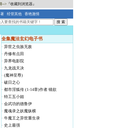
-->
『收藏到浏览器』
名著
经管其他
香艳激情
全集魔法玄幻电子书
·
异世之虫族无敌
·
丹修有点田
·
异界电影院
·
九龙战天决
·
(魔神至尊)
·
破日之心
·
都市淫狐传 (1-14章)作者:镜欲
·
特工五小姐
·
会武功的德鲁伊
·
魔魂录之妖魔纵横
·
牛魔王之异世重生录
·
史上最强