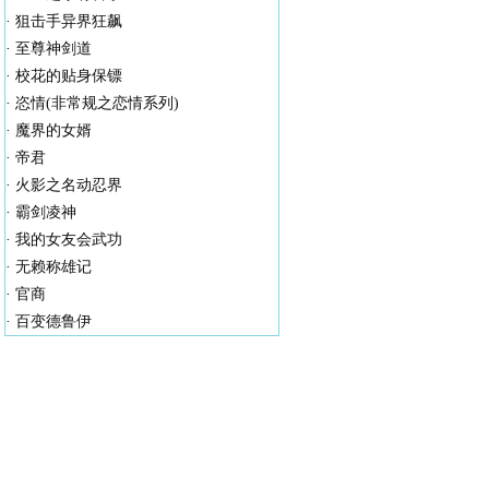
·
狙击手异界狂飙
·
至尊神剑道
·
校花的贴身保镖
·
恣情(非常规之恋情系列)
·
魔界的女婿
·
帝君
·
火影之名动忍界
·
霸剑凌神
·
我的女友会武功
·
无赖称雄记
·
官商
·
百变德鲁伊