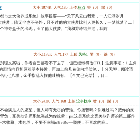
统
大小:1974K 人气:185 上传:
标点
赞（0） 踩（0）
都市之大侠养成系统》故事提要——“天下风云出我辈，一入江湖岁月
大侠梦，陆无尘也不例外，只不过他的大侠梦比别人更长久，一梦就梦了二十
个神奇盒子的出现，圆了他大侠梦。“我和乔峰结拜过，我随...
大小:1178K 人气:177 上传:
风格1
赞（0） 踩（0）
别理文案啦，作者自己都看不下去了，但已经懒得改OTL】注意事项：1.主角
卷的剧情内容和原着基本接近，再加上前几卷偏向埋伏笔，十分无聊，阅读请
各种乱七八糟，金手指乱入捏他吐槽有。【全文已完结】，目...
大小:243K 人气:168 上传:
没事找事
赞（0） 踩（0）
不会满足人的愿望，但人却有无尽的苦难。你痛苦吗？你难过吗？把你的灵
背负，完美欺诈师系统竭诚为你效劳！ps:这是系统之完美欺诈师的第二部作
求收藏、求包养，不要不幸福o≧v≦o~~顺便，不喜欢的麻...