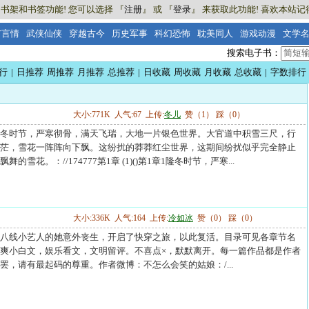
书架和书签功能! 您可以选择 『
注册
』 或 『
登录
』 来获取此功能! 喜欢本站记得
市言情
武侠仙侠
穿越古今
历史军事
科幻恐怖
耽美同人
游戏动漫
文学
搜索电子书：
行
|
日推荐
周推荐
月推荐
总推荐
|
日收藏
周收藏
月收藏
总收藏
|
字数排行
大小:771K 人气:67 上传:
冬儿
赞（1） 踩（0）
冬时节，严寒彻骨，满天飞瑞，大地一片银色世界。大官道中积雪三尺，行
茫，雪花一阵阵向下飘。这纷扰的莽莽红尘世界，这期间纷扰似乎完全静止
雪花。：//174777第1章 (1)()第1章1隆冬时节，严寒...
大小:336K 人气:164 上传:
冷如冰
赞（0） 踩（0）
八线小艺人的她意外丧生，开启了快穿之旅，以此复活。目录可见各章节名
爽小白文，娱乐看文，文明留评。不喜点×，默默离开。每一篇作品都是作者
罢，请有最起码的尊重。作者微博：不怎么会笑的姑娘：/...