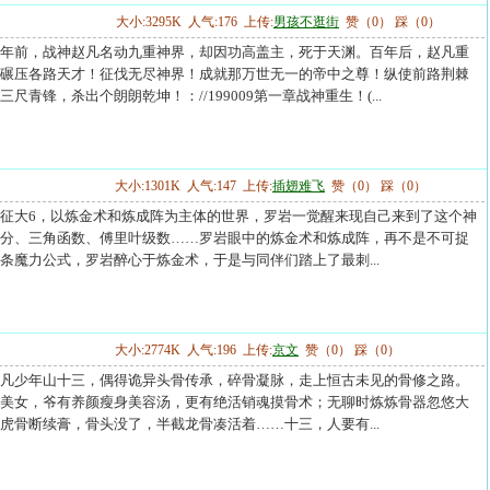
大小:3295K 人气:176 上传:
男孩不逛街
赞（0） 踩（0）
年前，战神赵凡名动九重神界，却因功高盖主，死于天渊。百年后，赵凡重
碾压各路天才！征伐无尽神界！成就那万世无一的帝中之尊！纵使前路荆棘
尺青锋，杀出个朗朗乾坤！：//199009第一章战神重生！(...
大小:1301K 人气:147 上传:
插翅难飞
赞（0） 踩（0）
征大6，以炼金术和炼成阵为主体的世界，罗岩一觉醒来现自己来到了这个神
分、三角函数、傅里叶级数……罗岩眼中的炼金术和炼成阵，再不是不可捉
条魔力公式，罗岩醉心于炼金术，于是与同伴们踏上了最刺...
大小:2774K 人气:196 上传:
京文
赞（0） 踩（0）
凡少年山十三，偶得诡异头骨传承，碎骨凝脉，走上恒古未见的骨修之路。
美女，爷有养颜瘦身美容汤，更有绝活销魂摸骨术；无聊时炼炼骨器忽悠大
虎骨断续膏，骨头没了，半截龙骨凑活着……十三，人要有...