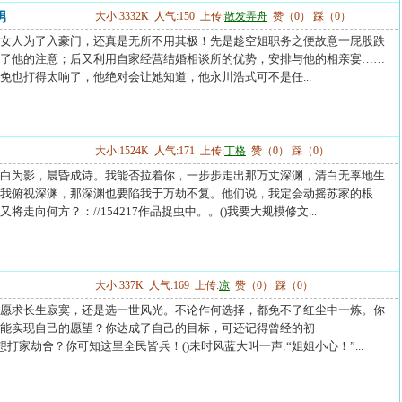
男
大小:3332K 人气:150 上传:
散发弄舟
赞（0） 踩（0）
女人为了入豪门，还真是无所不用其极！先是趁空姐职务之便故意一屁股跌
了他的注意；后又利用自家经营结婚相谈所的优势，安排与他的相亲宴……
免也打得太响了，他绝对会让她知道，他永川浩式可不是任...
大小:1524K 人气:171 上传:
丁格
赞（0） 踩（0）
白为影，晨昏成诗。我能否拉着你，一步步走出那万丈深渊，清白无辜地生
我俯视深渊，那深渊也要陷我于万劫不复。他们说，我定会动摇苏家的根
走向何方？：//154217作品捉虫中。。()我要大规模修文...
大小:337K 人气:169 上传:
凉
赞（0） 踩（0）
愿求长生寂寞，还是选一世风光。不论作何选择，都免不了红尘中一炼。你
能实现自己的愿望？你达成了自己的目标，可还记得曾经的初
1章 想打家劫舍？你可知这里全民皆兵！()未时风蓝大叫一声:“姐姐小心！”...