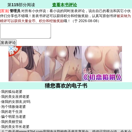
第
115
部分阅读
查看本书评论
[置顶]
管理员
对所有小伙伴说：
看小说的同时发表评论，说出自己的看法和其它小伙
伴们分享也不错哦！发表书评还可以获得积分和经验奖励，认真写原创书评
被采纳为
精评可以获得大量金币、积分和经验奖励
哦！
（于 2026-08-08）
猜您喜欢的电子书
·
我的狐仙老婆
·
我的美女巫师老婆
·
做我的女朋友,好吗
·
泡个情敌做老婆
·
我的老千生涯
·
骗个明星当老婆
·
我的美丽空姐
·
我的美女市长老婆
八二电子书
www.82txt.com
是国内大型的电子书共享平台，提供已完结小说、全本小