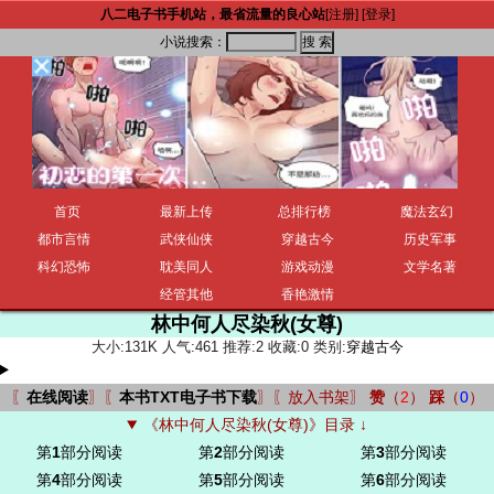
八二电子书手机站，最省流量的良心站
[注册]
[登录]
小说搜索：
首页
最新上传
总排行榜
魔法玄幻
都市言情
武侠仙侠
穿越古今
历史军事
科幻恐怖
耽美同人
游戏动漫
文学名著
经管其他
香艳激情
林中何人尽染秋(女尊)
大小:131K 人气:461 推荐:2 收藏:0 类别:
穿越古今
〖
在线阅读
〗〖
本书TXT电子书下载
〗〖
放入书架
〗
赞
（
2
）
踩
（
0
）
《林中何人尽染秋(女尊)》目录 ↓
第
1
部分阅读
第
2
部分阅读
第
3
部分阅读
第
4
部分阅读
第
5
部分阅读
第
6
部分阅读