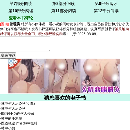
第
7
部分阅读
第
8
部分阅读
第
9
部分阅读
第
10
部分阅读
第
11
部分阅读
第
12
部分阅读
查看本书评论
[置顶]
管理员
对所有小伙伴说：
看小说的同时发表评论，说出自己的看法和其它小伙
伴们分享也不错哦！发表书评还可以获得积分和经验奖励，认真写原创书评
被采纳为
精评可以获得大量金币、积分和经验奖励
哦！
（于 2026-08-09）
猜您喜欢的电子书
·
林中何人尽染秋(女尊)
·
林中何人尽染秋
·
[综漫]不为任何人停留
·
林中的小木屋
·
医道艳途 作者:林中落叶
·
林中小憩